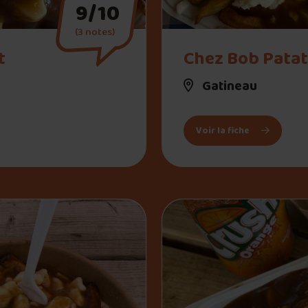
9/10
(3 notes)
" alt="Chez Bob Pataterie">
t
Chez Bob Patat
Gatineau
t
: Chez Bob P
Voir la fiche