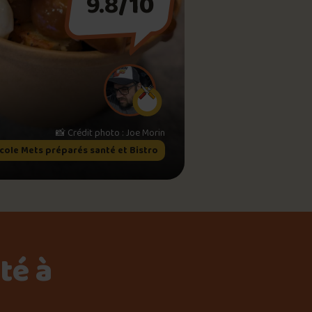
meau
ne?
té à