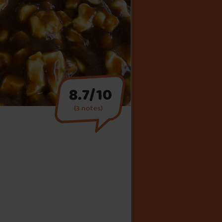
8.7/10
(3 notes)
ine
tes