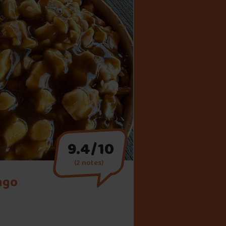
9.4/10
(2 notes)
ngo