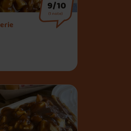
9/10
(1 note)
erie
ataterie