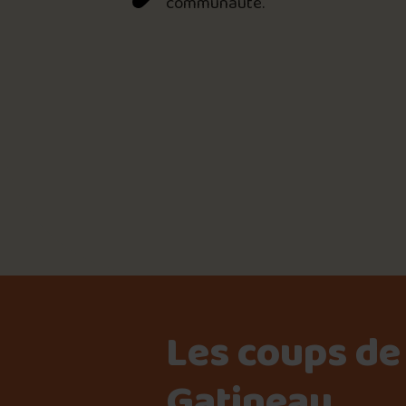
communauté.
📸 Crédit photo : Joe 
📍 Chez Nicole Mets préparés santé et Bis
Les coups de
Gatineau