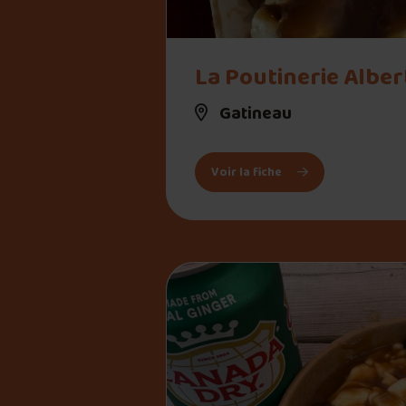
" alt="La Poutinerie Albert">
La Poutinerie Alber
Gatineau
: La Poutinerie Alber
Voir la fiche