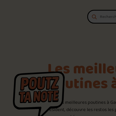
Aller au contenu
Les meill
poutines 
9.6
/1
Voici les meilleures poutines à G
résident, découvre les restos les