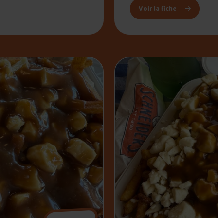
abane
: Churros Fl
Voir la fiche