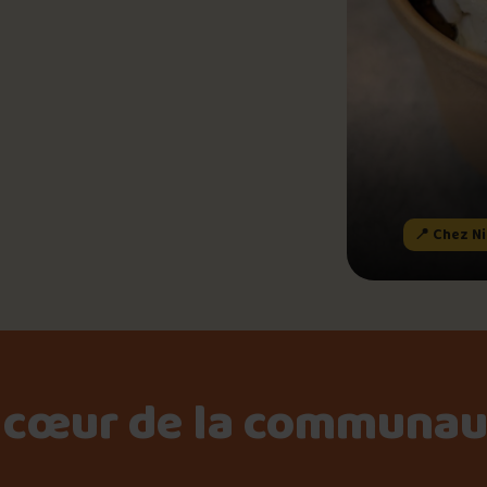
9.8
/10
Le palmarès d’Olivier Pri
Morin
Jeu – Connais-tu ta pouti
tro
Forfaits
📸 Crédit photo : Joe Morin
📍 Chez Nicole Mets préparés santé et Bistro
Foire aux questions
 cœur de la communau
Me connecter