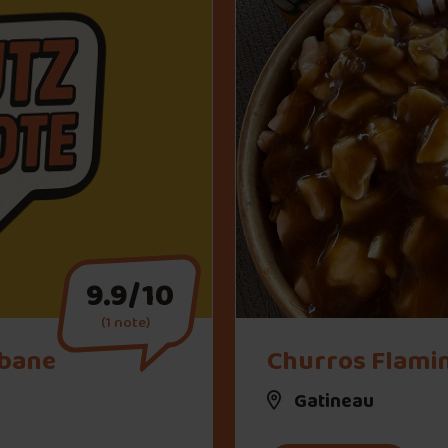
9.9/10
(1 note)
" alt="Churros Flamingo">
abane
Churros Flami
Gatineau