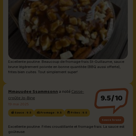
Excellente poutine. Beaucoup de fromage frais St-Guillaume, sauce
brune légèrement poivrée en bonne quantitée (BBQ aussi offerte),
frites bien cuites. Tout simplement super!
Mmauudee Ssammsonn
a noté
Casse-
9.5/10
croûte Jo-Bine
19 mai 2025
🍯 Sauce : 9.5
🧀 Fromage : 9.5
🍟 Frites : 9.5
Sauce brune
Excellente poutine. Frites croustillante et fromage frais. La sauce est
goûteuse.