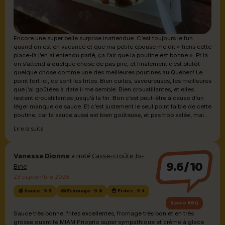
Encore une super belle surprise inattendue. C’est toujours le fun
quand on est en vacance et que ma petite épouse me dit « tiens cette
place-là j’en ai entendu parlé, ça l’air que la poutine est bonne ». Et là
on s’attend à quelque chose de pas pire, et finalement c’est plutôt
quelque chose comme une des meilleures poutines au Québec! Le
point fort ici, ce sont les frites. Bien cuites, savoureuses, les meilleures
que j’ai goûtées à date il me semble. Bien croustillantes, et elles
restent croustillantes jusqu’à la fin. Bon c’est peut-être à cause d’un
léger manque de sauce. Et c’est justement le seul point faible de cette
poutine, car la sauce aussi est bien goûteuse, et pas trop salée, mais il
en manque juste un petit peu à la fin. Juste un soupçon, et sinon
Lire la suite
j’aurais mis un 0.1 de plus, et ça aurait été ex-aequo en première place
comme ma meilleure poutine. Et pour qu’elle se retrouve seule en
tête, le fromage qui était quand même bon aurait pu faire encore plus
Vanessa Dionne
a noté
Casse-croûte Jo-
scouik scouik, comme dans la dernière poutine que j’avais goûté (au
9.6/10
Bine
Saguenay, fromage Boivin sans doute!). Et laissez-moi ajouter que
les grosseurs de poutine ici sont ce qu’on s’attend normalement des
23 septembre 2025
dénominations bébé, petite, moyenne, et… King Kong…! Nous on y
🍯 Sauce : 9.5
🧀 Fromage : 9.8
🍟 Frites : 9.4
est allés pour la moyenne à deux comme d’habitude (voir photo) et la
portion était juste bien pour nous deux, ils remplissent en masse le
Sauce BBQ
contenant, et le prix a bien du bon sens, à 13,50$ tx. incl.
Sauce très bonne, frites excellentes, fromage très bon et en très
grosse quantité MIAM Prioprio super sympathique et crème à glace