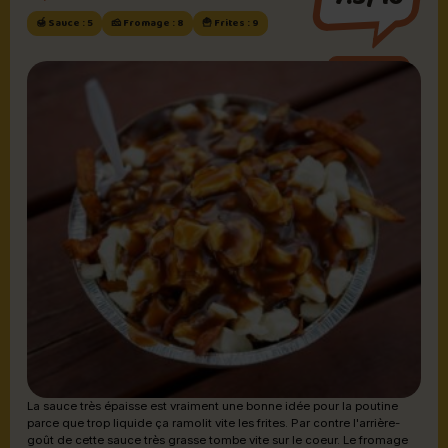
🍯 Sauce : 5
🧀 Fromage : 8
🍟 Frites : 9
Sauce brune
La sauce très épaisse est vraiment une bonne idée pour la poutine
parce que trop liquide ça ramolit vite les frites. Par contre l'arrière-
goût de cette sauce très grasse tombe vite sur le coeur. Le fromage