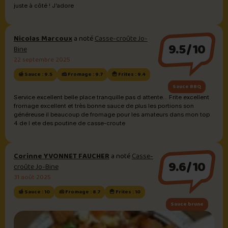
juste à côté ! J’adore
Nicolas Marcoux
a noté
Casse-croûte Jo-
9.5/10
Bine
22 septembre 2025
🍯 Sauce : 9.5
🧀 Fromage : 9.7
🍟 Frites : 9.4
Sauce BBQ
Service excellent belle place tranquille pas d attente... Frite excellent
fromage excellent et très bonne sauce de plus les portions son
généreuse il beaucoup de fromage pour les amateurs dans mon top
4 de l ete des poutine de casse-croute
Corinne YVONNET FAUCHER
a noté
Casse-
9.6/10
croûte Jo-Bine
31 août 2025
🍯 Sauce : 10
🧀 Fromage : 8.7
🍟 Frites : 10
Sauce brune