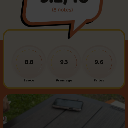
(8 notes)
Foire aux questions
Me connecter
8.8
9.3
9.6
Sauce
Fromage
Frites