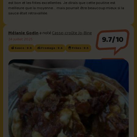
est bon et les frites excellentes. Je dirais que cette poutine est
meilleure que la moyenne... mais pourrait être beaucoup mieux si la
sauce était retravaillée.
Mélanie Godin
a noté
Casse-croûte Jo-Bine
9.7/10
24 juillet 2025
🍯 Sauce : 9.9
🧀 Fromage : 9.6
🍟 Frites : 9.5
Sauce brune