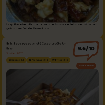
La québécoise déborde de bacon et la sauce et le bacon ont un petit
goût sucré c’est débilement bon !
Eric Sauvageau
a noté
Casse-croûte Jo-
9.6/10
Bine
5 juillet 2025
🍯 Sauce : 9.6
🧀 Fromage : 9.6
🍟 Frites : 9.6
Sauce brune