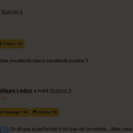
é
Station 3
 Frites : 10
ites excellente sauce excellente poutine !!
ilippe Leduc
a noté
Station 3
2026
 Fromage : 10
🍟 Frites : 10
On dit que la perfection n'est pas de ce monde... Mais ceux 