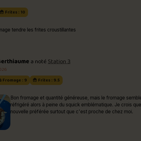
🍟 Frites : 10
mage tendre les frites croustillantes
Berthiaume
a noté
Station 3
2026
 Fromage : 9
🍟 Frites : 9.5
Bon fromage et quantité généreuse, mais le fromage semble
réfrigéré alors à peine du squick emblématique. Je crois qu
nouvelle préférée surtout que c'est proche de chez moi.