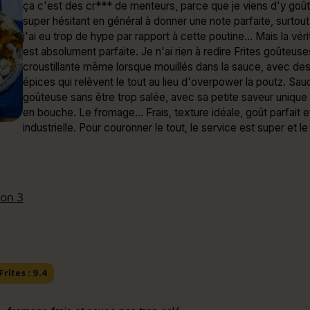
ça c'est des cr*** de menteurs, parce que je viens d'y goûte
super hésitant en général à donner une note parfaite, surtou
j'ai eu trop de hype par rapport à cette poutine... Mais la véri
est absolument parfaite. Je n'ai rien à redire Frites goûteuses à souhait,
croustillante même lorsque mouillés dans la sauce, avec des
épices qui relèvent le tout au lieu d'overpower la poutz. Sau
goûteuse sans être trop salée, avec sa petite saveur unique
en bouche. Le fromage... Frais, texture idéale, goût parfait e
industrielle. Pour couronner le tout, le service est super et le
vraiment pas cher considérant la qualité.
ion 3
Frites : 9.4