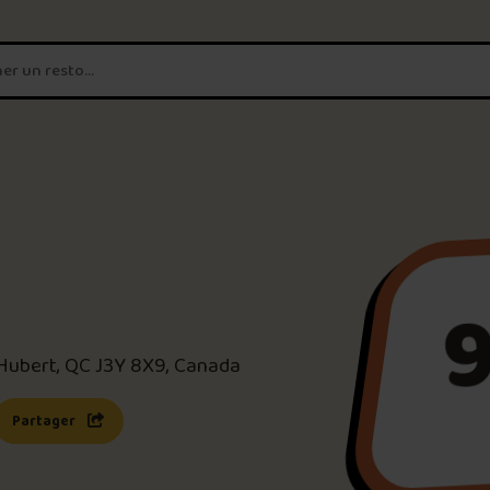
T'es un vrai
amateur de poutine?
Connecte-toi
pour POUTZ ta no
Noter une poutine!
9
Trouve une POUTZ sur la 
Hubert, QC J3Y 8X9, Canada
Palmarès des meilleures 
s une nouvelle fenêtre)
 lien s’ouvrira dans une nouvelle fenêtre)
Partager