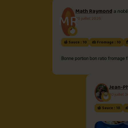
Math Raymond
a not
MR
20 juillet 2026
🍯 Sauce : 10
🧀 Fromage : 10

Bonne portion bon ratio fromage fr
Jean-Ph
20 juillet 
🍯 Sauce : 10
