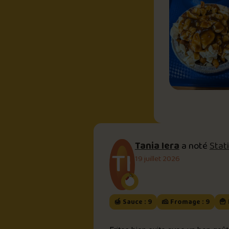
Tania Iera
a noté
Stat
TI
19 juillet 2026
🍯 Sauce : 9
🧀 Fromage : 9
🍟 