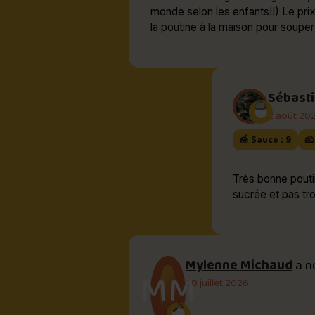
monde selon les enfants!!) Le pri
la poutine à la maison pour souper
Sébasti
2 août 20
🍯 Sauce : 9
🧀
Très bonne pouti
sucrée et pas tro
Mylenne Michaud
a n
MM
28 juillet 2026