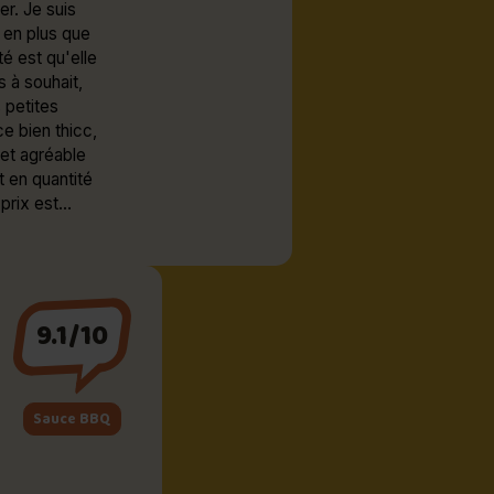
r. Je suis
t en plus que
té est qu'elle
 petites
ce bien thicc,
 et agréable
t en quantité
 prix est
9.1/10
Sauce BBQ