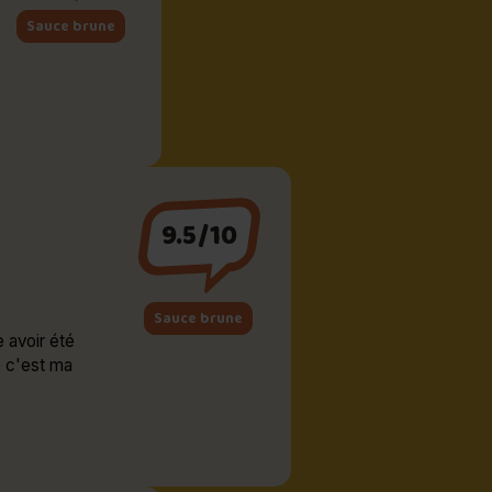
Sauce brune
9.5/10
Sauce brune
 avoir été
e c'est ma