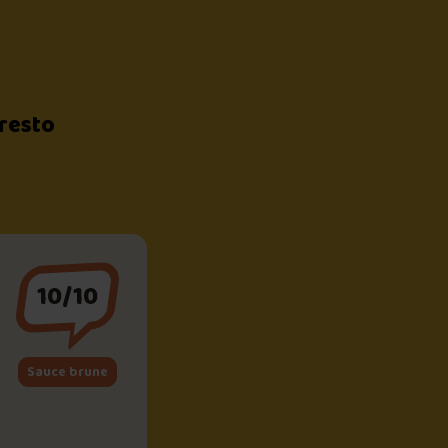
 resto
10/10
Sauce brune