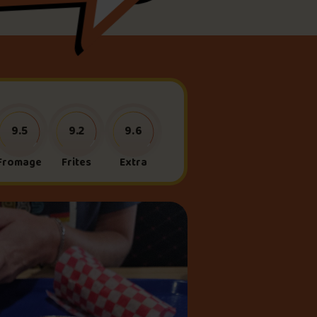
meau
ne?
9.5
9.2
9.6
Fromage
Frites
Extra