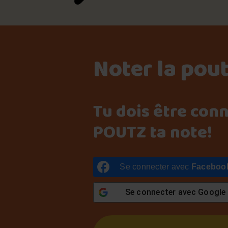
Noter la pou
Tu dois être con
POUTZ ta note!
Se connecter avec
Faceboo
Se connecter avec
Google