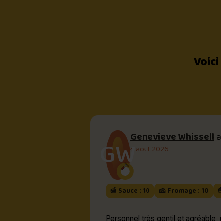
Voici
Genevieve Whissell
a
GW
4 août 2026
🍯 Sauce : 10
🧀 Fromage : 10

Personnel très gentil et agréable, 