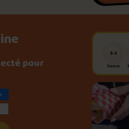
Le palmarès d’Olivier Pri
Jeu – Connais-tu ta pouti
tine
Forfaits
9.4
necté pour
Sauce
Foire aux questions
k
Me connecter