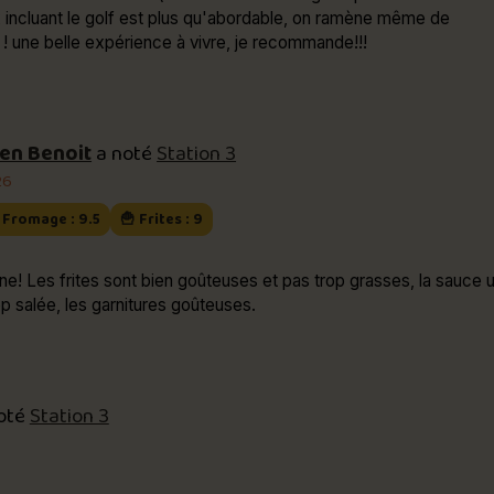
x incluant le golf est plus qu'abordable, on ramène même de
 ! une belle expérience à vivre, je recommande!!!
en Benoit
a noté
Station 3
26
 Fromage : 9.5
🍟 Frites : 9
ne! Les frites sont bien goûteuses et pas trop grasses, la sauce 
p salée, les garnitures goûteuses.
oté
Station 3