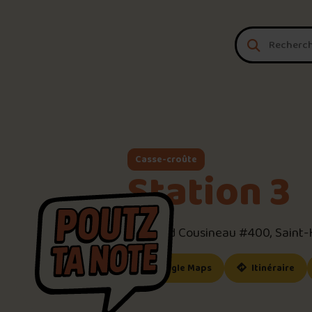
Aller au contenu
Casse-croûte
Station 3
6250 Bd Cousineau #400, Saint-
(ce lien s’ouvrira dan
(ce
Google Maps
Itinéraire