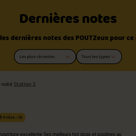
Dernières notes
 les dernières notes des POUTZeux pour ce
Trier les commentaires
Filtrer par type de poutine
 noté
Station 3
 Frites : 10
nourriture excellente (les meilleurs hot dogs et poutines au