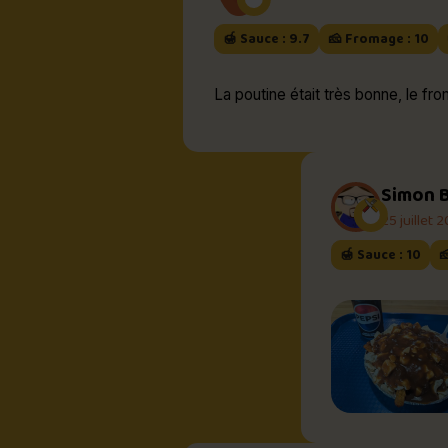
🍯 Sauce : 9.7
🧀 Fromage : 10
La poutine était très bonne, le fro
Simon 
25 juillet 
🍯 Sauce : 10
