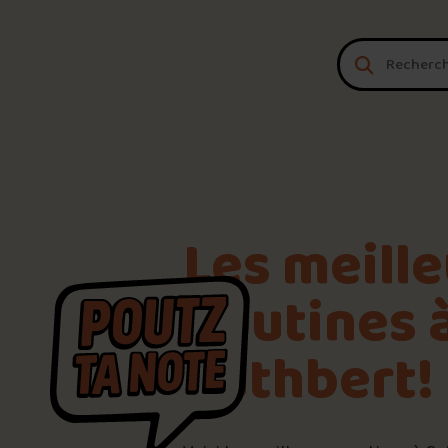
Aller au contenu
Les meill
poutines à
Cuthbert!