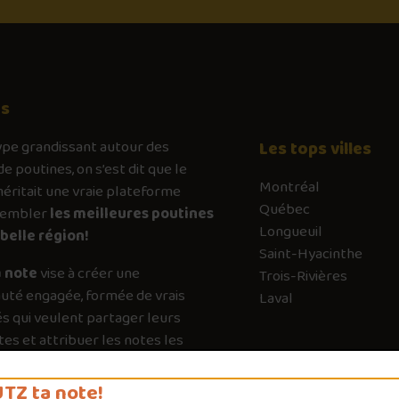
os
ype
grandissant autour des
Les tops villes
de poutines, on s’est dit que le
Montréal
ritait une vraie plateforme
Québec
sembler
les meilleures poutines
Longueuil
belle région!
Saint-Hyacinthe
 note
vise à créer une
Trois-Rivières
té engagée, formée de vrais
Laval
s qui veulent partager leurs
es et attribuer les notes les
es possible. Chaque vote a son
e pour guider les autres vers les
TZ ta note!