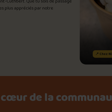
aint-Cuthbert. Que tu sois de passage
Le palmarès d’Olivier Pri
les plus appréciés par notre
📸 Crédit photo : Joe Morin
Jeu – Connais-tu ta pouti
 Chez Nicole Mets préparés santé et Bistro
Forfaits
📍 Chez N
Foire aux questions
 cœur de la communaut
Me connecter