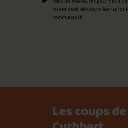
Voici les meilleures poutines à S
ou résident, découvre les restos 
communauté.

Les coups de
Cuthbert