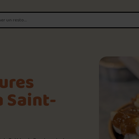
T'es un vrai
amateur de poutine?
Connecte-toi
pour POUTZ ta no
Noter une poutine!
eures
Trouve une POUTZ sur la 
 Saint-
9.6
/10
Palmarès des meilleures 