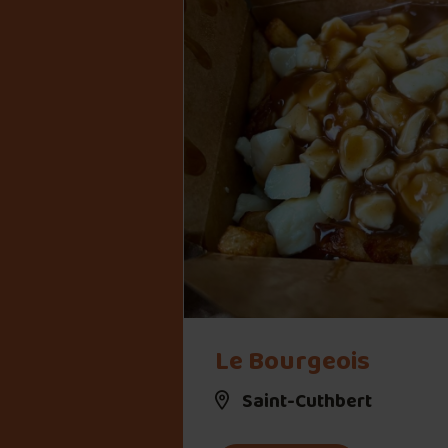
" alt="Le Bourgeois">
Le Bourgeois
Saint-Cuthbert