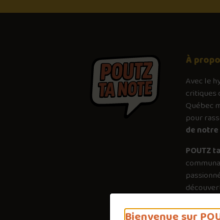
À prop
Avec le
h
critiques 
Québec mé
pour ras
de notre 
POUTZ ta
communau
passionné
découvert
plus just
importanc
Bienvenue sur POU