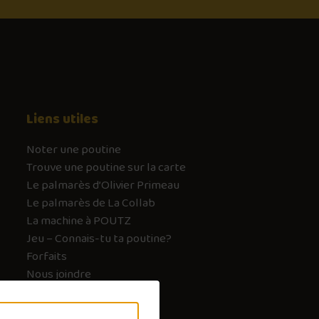
Liens utiles
Noter une poutine
Trouve une poutine sur la carte
Le palmarès d’Olivier Primeau
Le palmarès de La Collab
La machine à POUTZ
Jeu – Connais-tu ta poutine?
Forfaits
Nous joindre
FAQ