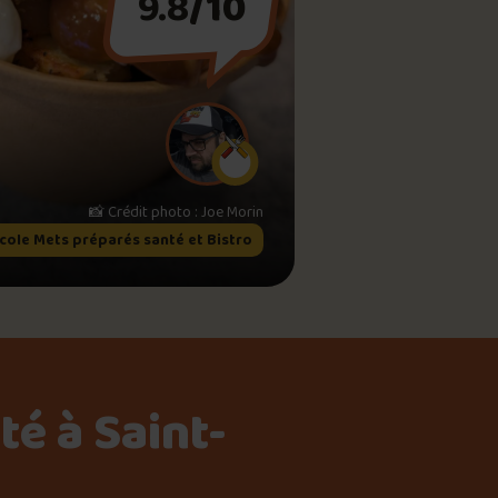
9.8
/10
meau
ne?
📸 Crédit photo : Joe Morin
icole Mets préparés santé et Bistro
é à Saint-