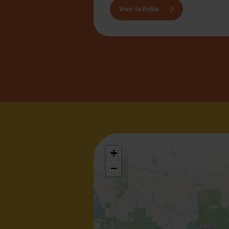
: Le Bourgeois
Voir la fiche
+
−