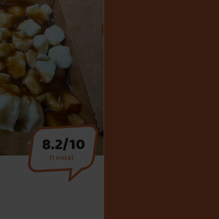
8.2/10
(1 note)