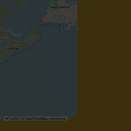
Leaflet
|
© OpenStreetMap contributors