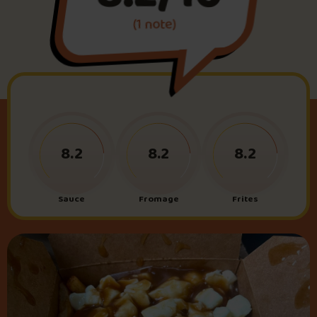
(1 note)
Foire aux questions
Me connecter
8.2
8.2
8.2
Sauce
Fromage
Frites