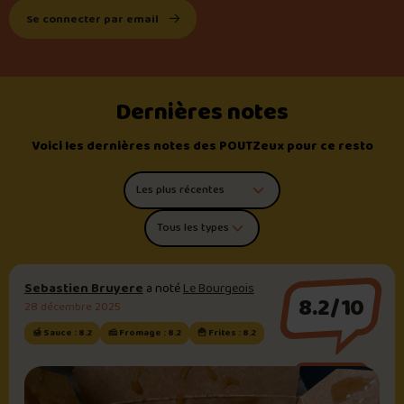
Se connecter par email
Dernières notes
Voici les dernières notes des POUTZeux pour ce resto
Trier les commentaires
Filtrer par type de poutine
Sebastien Bruyere
a noté
Le Bourgeois
8.2/10
28 décembre 2025
🍯 Sauce : 8.2
🧀 Fromage : 8.2
🍟 Frites : 8.2
Sauce brune