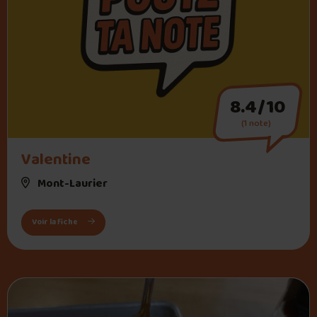
8.4/10
(1 note)
Valentine
Mont-Laurier
: Valentine
Voir la fiche