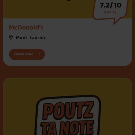
7.2/10
(1 note)
McDonald’s
Mont-Laurier
: McDonald’s
Voir la fiche