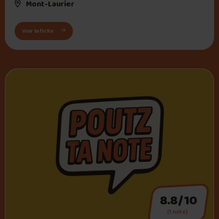
Mont-Laurier
: Casse-croute Lépine
Voir la fiche
8.8/10
(1 note)