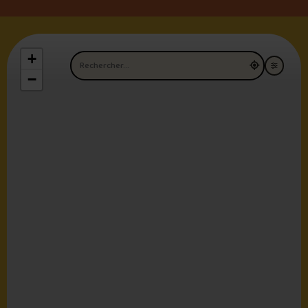
+
Nom du restaurant
−