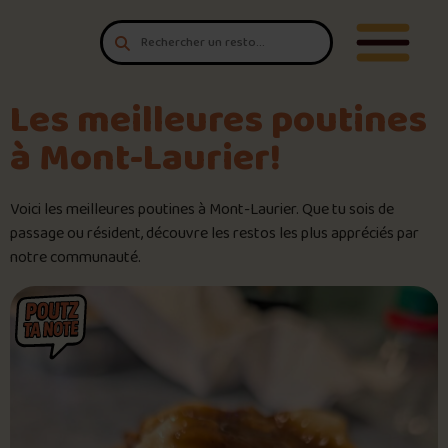
Aller au contenu
T'es un vrai
Ouvrir/F
amateur de poutine?
Connecte-toi
pour POUTZ ta note!
8.8
/10
Les meilleures poutines
à Mont-Laurier!
Noter une poutine!
AL
Voici les meilleures poutines à Mont-Laurier. Que tu sois de
Trouve une POUTZ sur la cart
📸 Crédit photo : alexandre lahaie
passage ou résident, découvre les restos les plus appréciés par
📍 Snack Bar D’Amours
notre communauté.
Palmarès des meilleures pout
Le palmarès d’Olivier Primeau
Jeu – Connais-tu ta poutine?
Forfaits