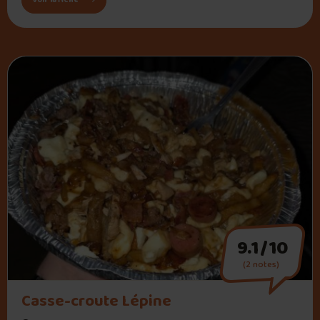
Voir la fiche
9.1/10
(2 notes)
" alt="Casse-croute Lépine">
Casse-croute Lépine