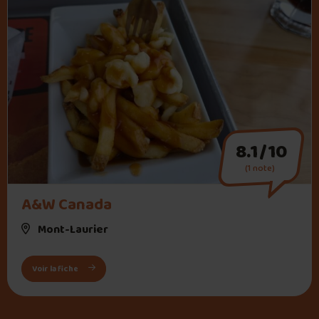
8.1/10
(1 note)
" alt="A&W Canada">
A&W Canada
Mont-Laurier
: A&W Canada
Voir la fiche