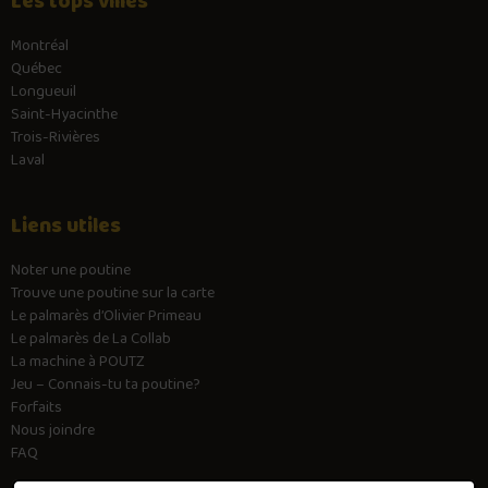
Les tops villes
Montréal
Québec
Longueuil
Saint-Hyacinthe
Trois-Rivières
Laval
Liens utiles
Noter une poutine
Trouve une poutine sur la carte
Le palmarès d’Olivier Primeau
Le palmarès de La Collab
La machine à POUTZ
Jeu – Connais-tu ta poutine?
Forfaits
Nous joindre
FAQ