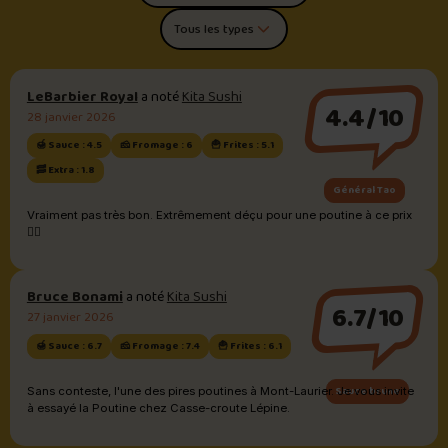
Trier les commentaires
Filtrer par type de poutine
LeBarbier Royal
a noté
Kita Sushi
4.4/10
28 janvier 2026
🍯 Sauce : 4.5
🧀 Fromage : 6
🍟 Frites : 5.1
🥓 Extra : 1.8
Général Tao
Vraiment pas très bon. Extrêmement déçu pour une poutine à ce prix
😮‍💨
Bruce Bonami
a noté
Kita Sushi
6.7/10
27 janvier 2026
🍯 Sauce : 6.7
🧀 Fromage : 7.4
🍟 Frites : 6.1
Sauce brune
Sans conteste, l'une des pires poutines à Mont-Laurier. Je vous invite
à essayé la Poutine chez Casse-croute Lépine.