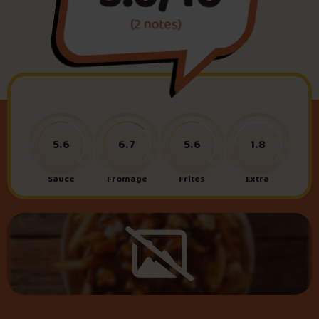
(2 notes)
Foire aux questions
Me connecter
5.6
6.7
5.6
1.8
Sauce
Fromage
Frites
Extra