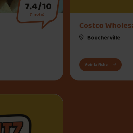
7.4/10
(1 note)
Costco Wholes
Boucherville
– Restaurant
: Costco Wh
Voir la fiche