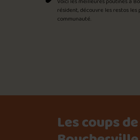
Voici les meilleures poutines à B
résident, découvre les restos les
communauté.
Les coups de
Boucherville