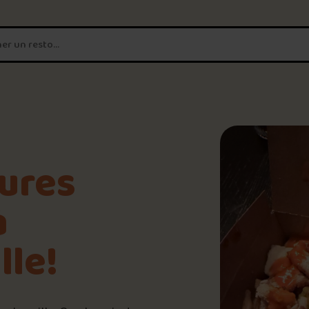
T'es un vrai
amateur de poutine?
Connecte-toi
pour POUTZ ta no
Noter une poutine!
9.9
/10
eures
Trouve une POUTZ sur la 
à
HD
lle!
Palmarès des meilleures 
📸 Crédit photo : Harnold Drainville