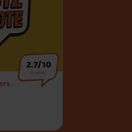
2.7/10
(1 note)
ers
ers