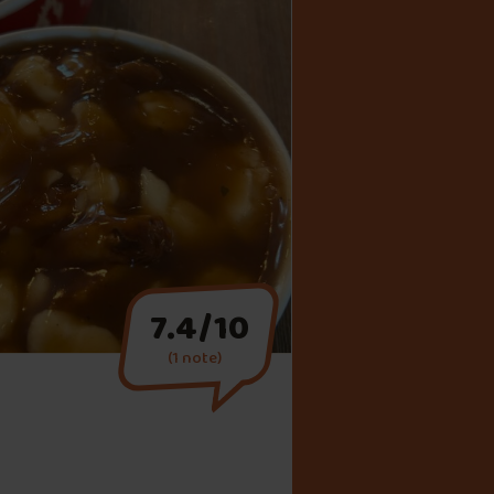
7.4/10
(1 note)