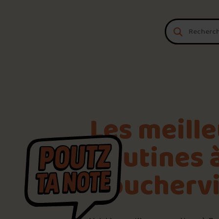
Aller au contenu
Les meill
poutines 
Bouchervi