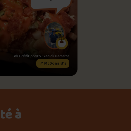
meau
ne?
📸 Crédit photo : Yanick Barrette
📍 McDonald’s
té à