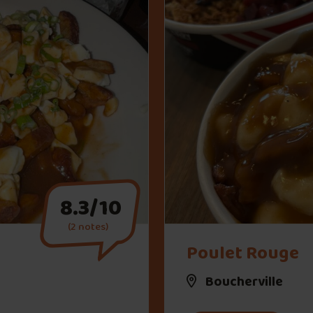
8.3/10
(2 notes)
" alt="Poulet Rouge">
Poulet Rouge
Boucherville