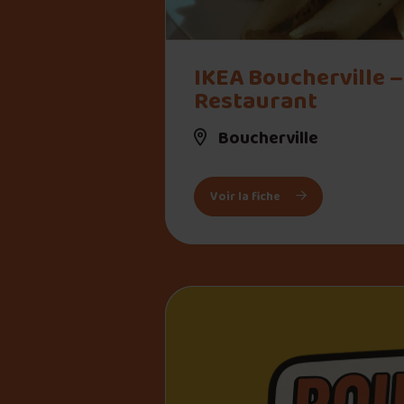
" alt="IKEA Boucherville – Restaurant">
IKEA Boucherville –
Restaurant
Boucherville
: IKEA Boucherville 
Voir la fiche