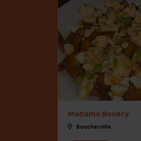
" alt="Madame Bovary">
Madame Bovary
Boucherville