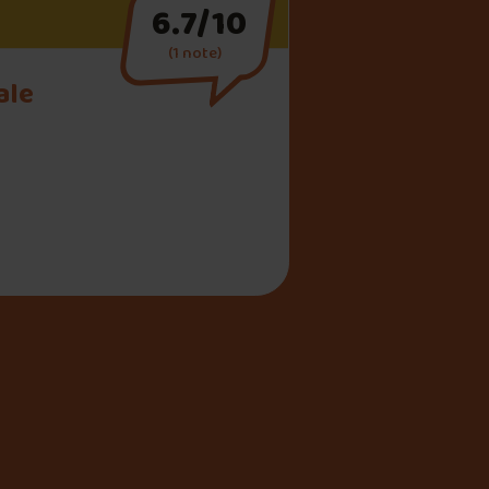
6.7/10
(1 note)
ale
olesale