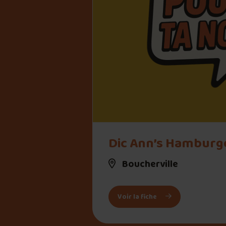
Dic Ann’s Hamburg
Boucherville
: Dic Ann’s Hamburg
Voir la fiche