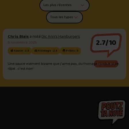
Trier les commentaires
Filtrer par type de poutine
Chris Blais
a noté
Dic Ann’s Hamburgers
2.7/10
6 novembre 2025
🍯 Sauce : 2.5
🧀 Fromage : 2.5
🍟 Frites : 3
Sauce brune
Une sauce vraiment bizarre que j'aime pas, du fromage fondue style
râpé...c'est non!