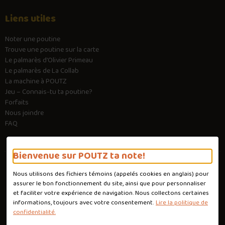
Liens utiles
Noter une poutine
Trouve une poutine sur la carte
Le palmarès d’Olivier Primeau
Le palmarès de La Collab
La machine à POUTZ
Jeu – Connais-tu ta poutine?
Forfaits
Nous joindre
FAQ
Bienvenue sur POUTZ ta note!
Nous utilisons des fichiers témoins (appelés
cookies
en anglais) pour
Conditions d'utilisation
assurer le bon fonctionnement du site, ainsi que pour personnaliser
Politique de confidentialité
et faciliter votre expérience de navigation. Nous collectons certaines
Personnaliser les cookies
informations, toujours avec votre consentement.
Lire la politique de
Conception :
Ekloweb
confidentialité.