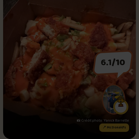
Foire aux questions
Me connecter
6.1
/10
📸 Crédit photo : Yanick Barrette
📍 McDonald’s