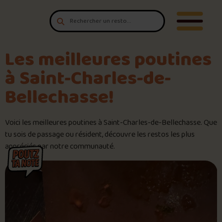
Aller au contenu
T'es un vrai
Ouvrir/F
amateur de poutine?
Connecte-toi
pour POUTZ ta note!
Les meilleures poutines
à Saint-Charles-de-
Noter une poutine!
Bellechasse!
Trouve une POUTZ sur la cart
Voici les meilleures poutines à Saint-Charles-de-Bellechasse. Que
tu sois de passage ou résident, découvre les restos les plus
Palmarès des meilleures pout
appréciés par notre communauté.
Le palmarès d’Olivier Primeau
Jeu – Connais-tu ta poutine?
Forfaits