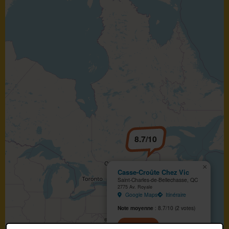
8.7/10
×
Casse-Croûte Chez Vic
Saint-Charles-de-Bellechasse, QC
2775 Av. Royale
Google Maps
Itinéraire
Note moyenne
: 8.7/10 (2 votes)
Voir la fiche