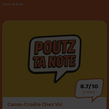
la sur la liste
!
8.7/10
(2 notes)
Casse-Croûte Chez Vic