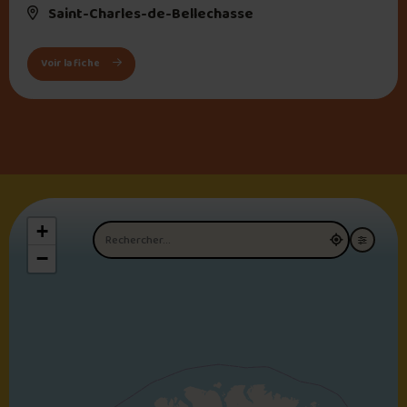
Saint-Charles-de-Bellechasse
: Casse-Croûte Chez Vic
Voir la fiche
+
Nom du restaurant
−