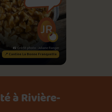
meau
JR
ne?
📸 Crédit photo : Juliane Ranger
📍 Cantine La Bonne Franquette
é à Rivière-