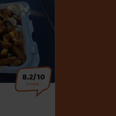
8.2/10
(1 note)