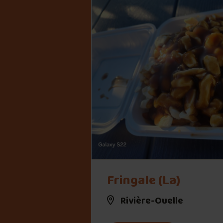
" alt="Fringale (La)">
Fringale (La)
Rivière-Ouelle