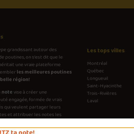
os
ype
grandissant autour des
Les tops villes
de poutines, on s’est dit que le
Montréal
ritait une vraie plateforme
Québec
sembler
les meilleures poutines
Longueuil
belle région!
Saint-Hyacinthe
 note
vise à créer une
Trois-Rivières
té engagée, formée de vrais
Laval
s qui veulent partager leurs
es et attribuer les notes les
es possible. Chaque vote a son
e pour guider les autres vers les
TZ ta note!