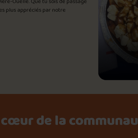
ivière-Ouelle. Que tu sois de passage
Le palmarès d’Olivier Pri
les plus appréciés par notre
Jeu – Connais-tu ta pouti
Forfaits
Foire aux questions
 cœur de la communaut
Me connecter