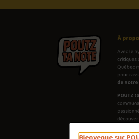
À prop
Avec le
h
critiques 
Québec mé
pour ras
de notre 
POUTZ ta
communau
passionné
découvert
plus just
importanc
Bienvenue sur POU