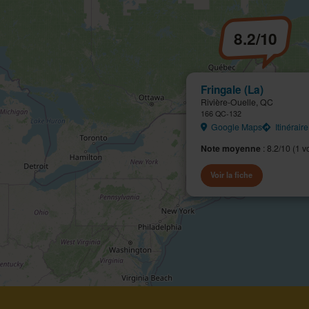
8.2/10
Fringale (La)
Rivière-Ouelle, QC
166 QC-132
Google Maps
Itinéraire
Note moyenne
: 8.2/10 (1 v
Voir la fiche