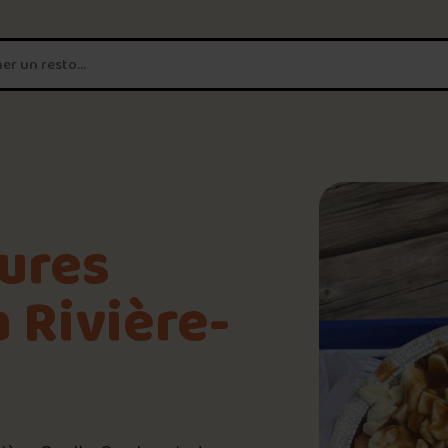
T'es un vrai
amateur de poutine?
Connecte-toi
pour POUTZ ta no
8.4
/10
Noter une poutine!
eures
Trouve une POUTZ sur la 
 Rivière-
📸 Crédit photo : Sebastien Michaud
📍 Cantine La Bonne Franquette
Palmarès des meilleures 