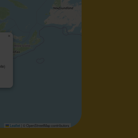
×
ote)
Leaflet
|
© OpenStreetMap contributors