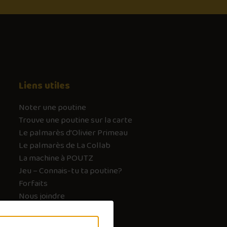
Liens utiles
Noter une poutine
Trouve une poutine sur la carte
Le palmarès d’Olivier Primeau
Le palmarès de La Collab
La machine à POUTZ
Jeu – Connais-tu ta poutine?
Forfaits
Nous joindre
FAQ