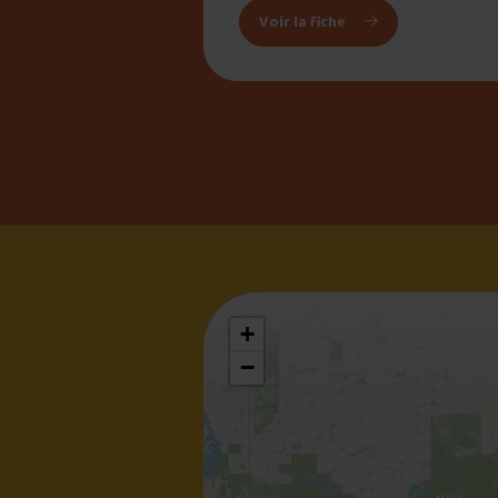
: Fringale (La)
Voir la fiche
+
−