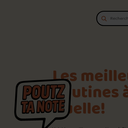
Aller au contenu
Les meill
poutines à
Ouelle!