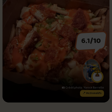
Foire aux questions
Me connecter
6.1
/10
📸 Crédit photo : Yanick Barrette
📍 McDonald’s