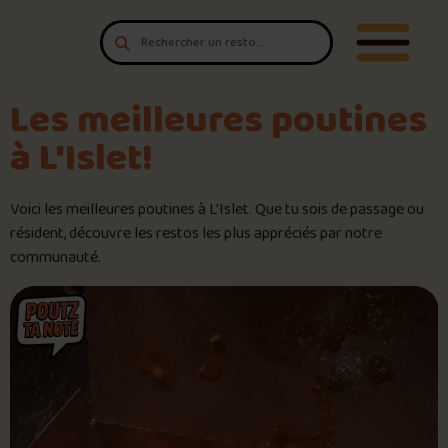
Aller au contenu
T'es un vrai
Ouvrir/F
amateur de poutine?
Connecte-toi
pour POUTZ ta note!
Les meilleures poutines
à L'Islet!
Noter une poutine!
Voici les meilleures poutines à L'Islet. Que tu sois de passage ou
Trouve une POUTZ sur la cart
résident, découvre les restos les plus appréciés par notre
communauté.
Palmarès des meilleures pout
Le palmarès d’Olivier Primeau
Jeu – Connais-tu ta poutine?
Forfaits