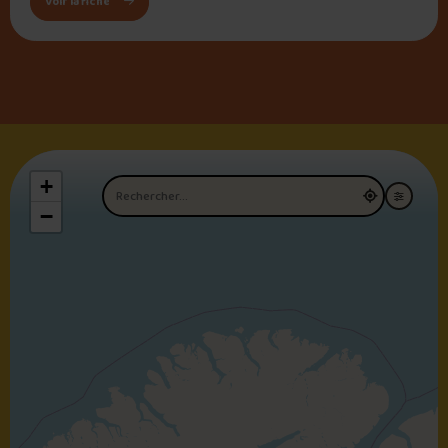
: Halte-Bouffe
Voir la fiche
+
Nom du restaurant
−