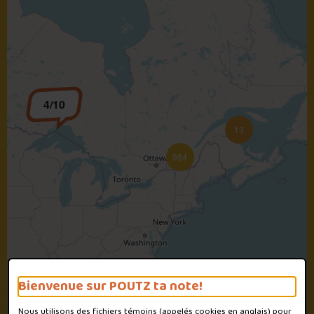
4/10
13
984
Bienvenue sur POUTZ ta note!
Nous utilisons des fichiers témoins (appelés
cookies
en anglais) pour