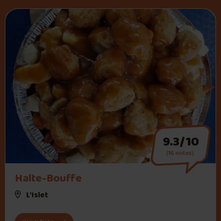
9.3/10
(16 notes)
" alt="Halte-Bouffe">
Halte-Bouffe
L'Islet