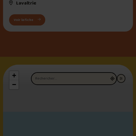
Lavaltrie
: Frite-O-Max
Voir la fiche
+
Nom du restaurant
−