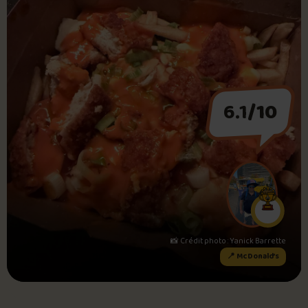
Foire aux questions
Me connecter
6.1
/10
📸 Crédit photo : Yanick Barrette
📍 McDonald’s