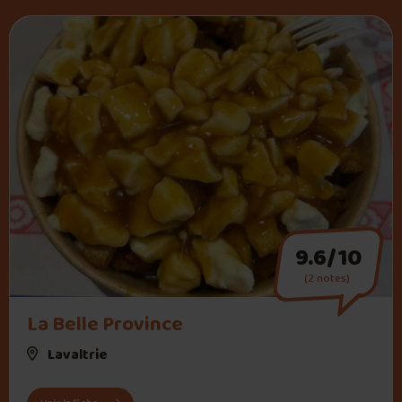
9.6/10
(2 notes)
" alt="La Belle Province">
La Belle Province
Lavaltrie