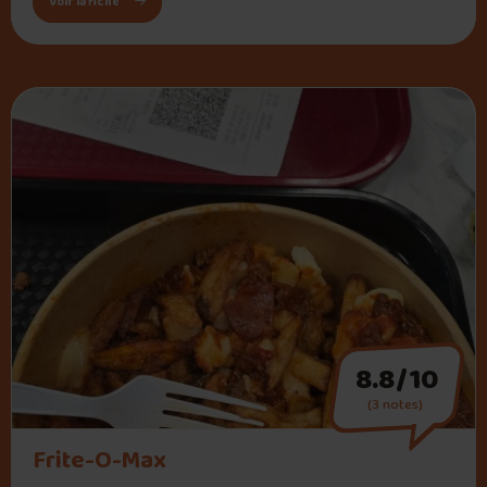
: La Belle Province
Voir la fiche
8.8/10
(3 notes)
" alt="Frite-O-Max">
Frite-O-Max