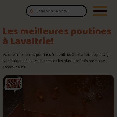
Aller au contenu
T'es un vrai
Ouvrir/F
amateur de poutine?
Connecte-toi
pour POUTZ ta note!
Les meilleures poutines
à Lavaltrie!
Noter une poutine!
Voici les meilleures poutines à Lavaltrie. Que tu sois de passage
Trouve une POUTZ sur la cart
ou résident, découvre les restos les plus appréciés par notre
communauté.
Palmarès des meilleures pout
Le palmarès d’Olivier Primeau
Jeu – Connais-tu ta poutine?
Forfaits