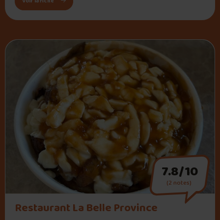
: Resto Le L’Assom
Voir la fiche
7.8/10
(2 notes)
" alt="Restaurant La Belle Province">
Restaurant La Belle Province