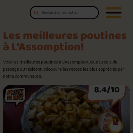
Aller au contenu
T'es un vrai
Ouvrir/F
amateur de poutine?
Connecte-toi
pour POUTZ ta note!
Les meilleures poutines
à L'Assomption!
Noter une poutine!
Voici les meilleures poutines à L'Assomption. Que tu sois de
Trouve une POUTZ sur la cart
passage ou résident, découvre les restos les plus appréciés par
notre communauté.
Palmarès des meilleures pout
8.4
/10
Le palmarès d’Olivier Primeau
Jeu – Connais-tu ta poutine?
Forfaits