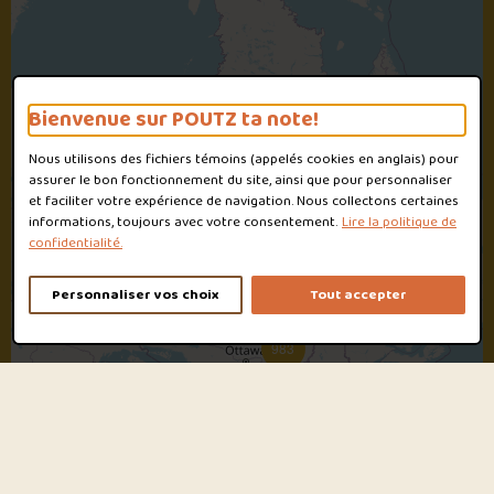
Bienvenue sur POUTZ ta note!
Nous utilisons des fichiers témoins (appelés
cookies
en anglais) pour
assurer le bon fonctionnement du site, ainsi que pour personnaliser
et faciliter votre expérience de navigation. Nous collectons certaines
informations, toujours avec votre consentement.
Lire la politique de
confidentialité.
4/10
Personnaliser vos choix
Tout accepter
13
983