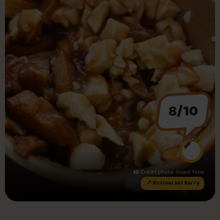
Foire aux questions
Me connecter
8
/10
JY
📸 Crédit photo : Josee Yelle
📍 Restaurant Barry