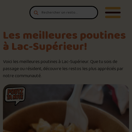
Aller au contenu
T'es un vrai
Ouvrir/F
amateur de poutine?
Connecte-toi
pour POUTZ ta note!
Les meilleures poutines
à Lac-Supérieur!
Noter une poutine!
Voici les meilleures poutines à Lac-Supérieur. Que tu sois de
Trouve une POUTZ sur la cart
passage ou résident, découvre les restos les plus appréciés par
notre communauté.
Palmarès des meilleures pout
Le palmarès d’Olivier Primeau
Jeu – Connais-tu ta poutine?
Forfaits