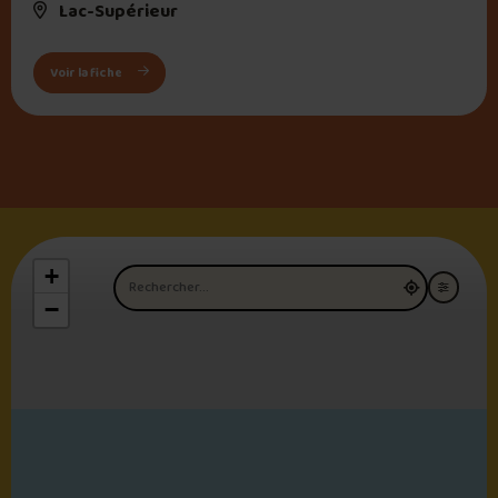
Lac-Supérieur
: Casse Croûte Queue de cochon
Voir la fiche
+
Nom du restaurant
−