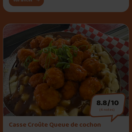
: Le Rustique Bar et Restaurant
Voir la fiche
8.8/10
(4 notes)
" alt="Casse Croûte Queue de cochon">
Casse Croûte Queue de cochon