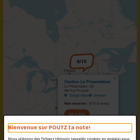
8/10
×
Cantine La Présentation
La Présentation, QC
888 Rue Principale
Google Maps
Itinéraire
Note moyenne
: 8/10 (2 votes)
Voir la fiche
Bienvenue sur POUTZ ta note!
Nous utilisons des fichiers témoins (appelés
cookies
en anglais) pour