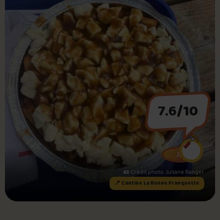
Foire aux questions
Me connecter
7.6
/10
JR
📸 Crédit photo : Juliane Ranger
📍 Cantine La Bonne Franquette