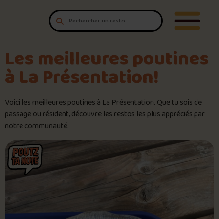
Aller au contenu
T'es un vrai
Ouvrir/F
amateur de poutine?
Connecte-toi
pour POUTZ ta note!
Les meilleures poutines
à La Présentation!
Noter une poutine!
Voici les meilleures poutines à La Présentation. Que tu sois de
Trouve une POUTZ sur la cart
passage ou résident, découvre les restos les plus appréciés par
notre communauté.
Palmarès des meilleures pout
Le palmarès d’Olivier Primeau
Jeu – Connais-tu ta poutine?
Forfaits