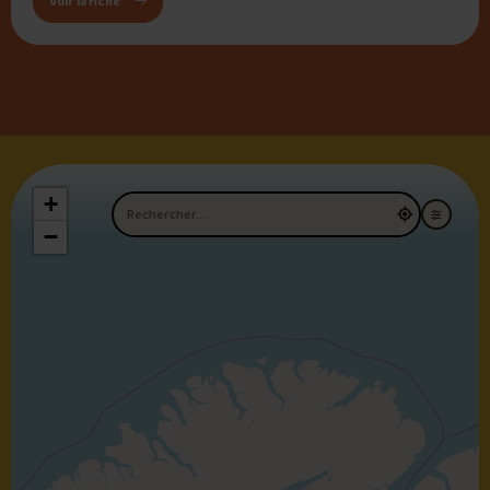
: Cantine La Présentation
Voir la fiche
+
Nom du restaurant
−