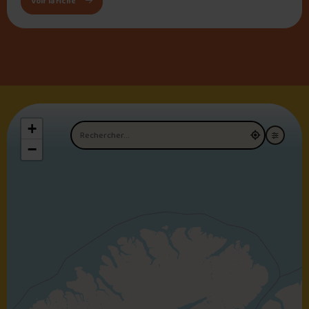
: La Glacerie cantine/bar laitier
Voir la fiche
+
Nom du restaurant
−