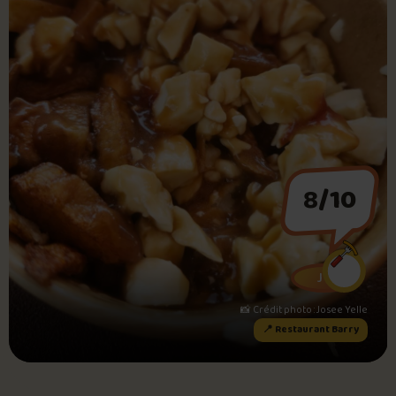
Foire aux questions
Me connecter
8
/10
JY
📸 Crédit photo : Josee Yelle
📍 Restaurant Barry