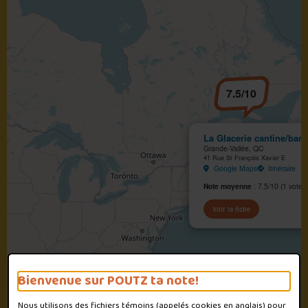
7.5/10
La Glacerie cantine/bar l
Grande-Vallée, QC
41 Rue St François Xavier E
Google Maps
Itinéraire
Note moyenne
: 7.5/10 (1 vote)
Voir la fiche
Bienvenue sur POUTZ ta note!
Nous utilisons des fichiers témoins (appelés
cookies
en anglais) pour