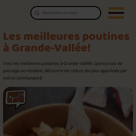
Aller au contenu
T'es un vrai
Ouvrir/F
amateur de poutine?
Connecte-toi
pour POUTZ ta note!
Les meilleures poutines
à Grande-Vallée!
Noter une poutine!
Voici les meilleures poutines à Grande-Vallée. Que tu sois de
Trouve une POUTZ sur la cart
passage ou résident, découvre les restos les plus appréciés par
notre communauté.
Palmarès des meilleures pout
Le palmarès d’Olivier Primeau
Jeu – Connais-tu ta poutine?
Forfaits