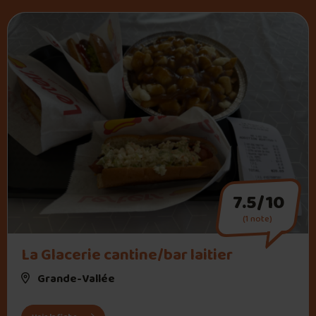
7.5/10
(1 note)
" alt="La Glacerie cantine/bar laitier">
La Glacerie cantine/bar laitier
Grande-Vallée