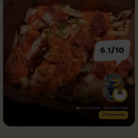
Foire aux questions
Me connecter
6.1
/10
📸 Crédit photo : Yanick Barrette
📍 McDonald’s