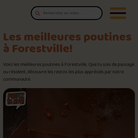
Aller au contenu
T'es un vrai
Ouvrir/F
amateur de poutine?
Connecte-toi
pour POUTZ ta note!
Les meilleures poutines
à Forestville!
Noter une poutine!
Voici les meilleures poutines à Forestville. Que tu sois de passage
Trouve une POUTZ sur la cart
ou résident, découvre les restos les plus appréciés par notre
communauté.
Palmarès des meilleures pout
Le palmarès d’Olivier Primeau
Jeu – Connais-tu ta poutine?
Forfaits