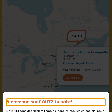
7.4/10
Cantine La Bonne Franquette
Forestville, QC
121 QC-138
Google Maps
Itinéraire
Note moyenne
: 7.4/10 (3 votes)
Voir la fiche
Bienvenue sur POUTZ ta note!
Nous utilisons des fichiers témoins (appelés
cookies
en anglais) pour