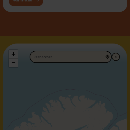
: Cantine La Bonne Franquette
Voir la fiche
+
Nom du restaurant
−