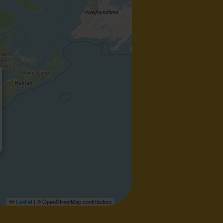
Leaflet
|
© OpenStreetMap contributors