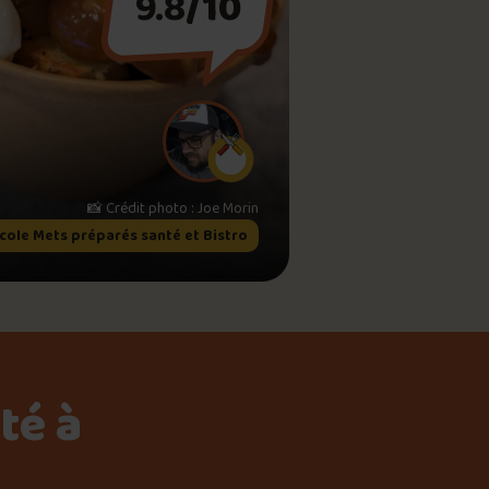
9.8
/10
meau
ne?
📸 Crédit photo : Joe Morin
icole Mets préparés santé et Bistro
té à