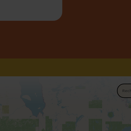
oy
Nom du 