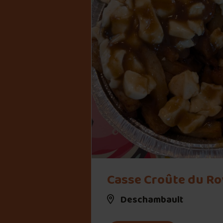
" alt="Casse Croûte du Roy">
Casse Croûte du Ro
Deschambault