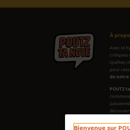
À prop
Avec le
h
critiques 
Québec mé
pour ras
de notre 
POUTZ ta
communau
passionné
découvert
plus just
importanc
Bienvenue sur POU