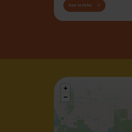
: Casse Croûte du R
Voir la fiche
+
−