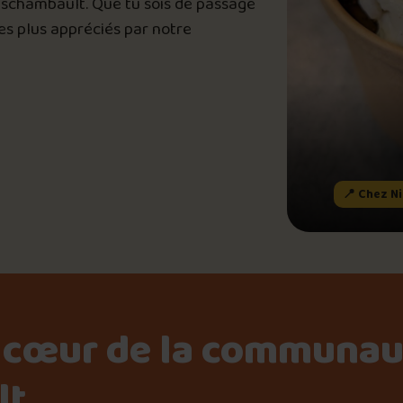
Deschambault. Que tu sois de passage
Le palmarès d’Olivier Pri
les plus appréciés par notre
📸 Crédit photo : Joe Morin
Jeu – Connais-tu ta pouti
 Chez Nicole Mets préparés santé et Bistro
Forfaits
📍 Chez N
Foire aux questions
 cœur de la communau
Me connecter
lt