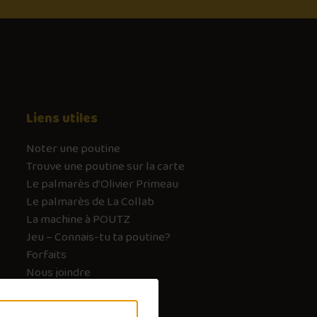
Liens utiles
Noter une poutine
Trouve une poutine sur la carte
Le palmarès d’Olivier Primeau
Le palmarès de La Collab
La machine à POUTZ
Jeu – Connais-tu ta poutine?
Forfaits
Nous joindre
FAQ