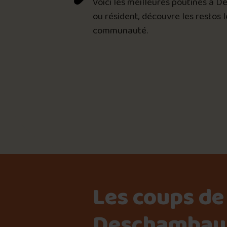
Voici les meilleures poutines à 
ou résident, découvre les restos 
communauté.

Les coups de
Deschambau