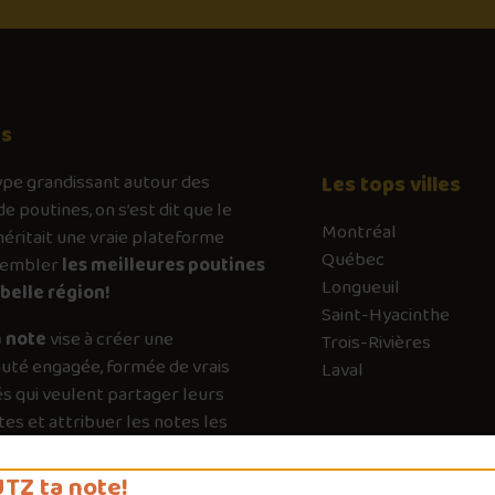
os
ype
grandissant autour des
Les tops villes
de poutines, on s’est dit que le
Montréal
ritait une vraie plateforme
Québec
sembler
les meilleures poutines
Longueuil
belle région!
Saint-Hyacinthe
 note
vise à créer une
Trois-Rivières
té engagée, formée de vrais
Laval
s qui veulent partager leurs
es et attribuer les notes les
es possible. Chaque vote a son
e pour guider les autres vers les
TZ ta note!