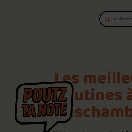
Aller au contenu
Les meill
poutines 
Deschamb