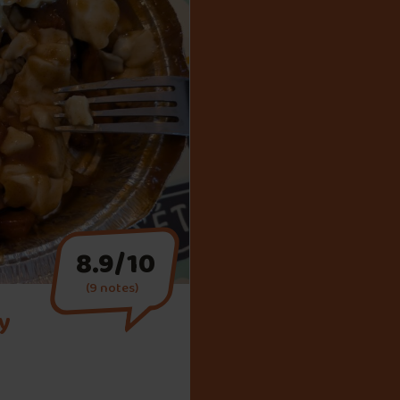
8.9/10
(9 notes)
y