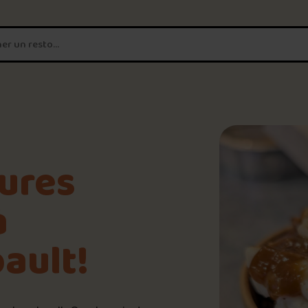
T'es un vrai
amateur de poutine?
Connecte-toi
pour POUTZ ta no
Noter une poutine!
eures
Trouve une POUTZ sur la 
à
9.6
/10
ault!
Palmarès des meilleures 