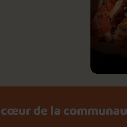
Le palmarès d’Olivier Pri
📍 Chez Gérard Patates Frites
Jeu – Connais-tu ta pouti
Forfaits
Foire aux questions
 cœur de la communau
Me connecter