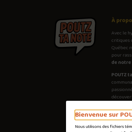
À prop
Avec le
h
critiques 
Québec mé
pour ras
de notre 
POUTZ ta
communau
passionné
découvert
plus just
importanc
Bienvenue sur POU
poutines 
Nous utilisons des fichiers té