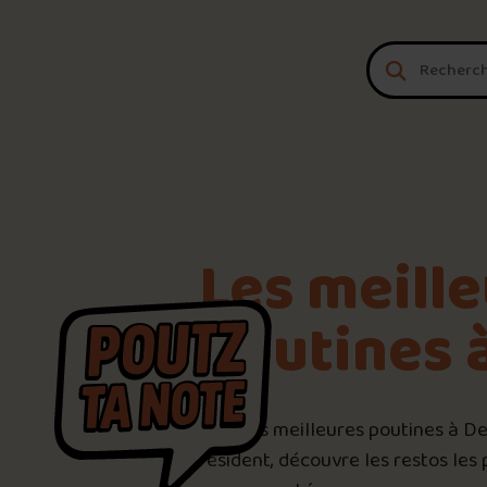
Aller au contenu
Les meill
poutines 
Voici les meilleures poutines à D
résident, découvre les restos les