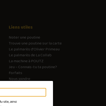
Liens utiles
Noter une poutine
Trouve une poutine sur la carte
Le palmarès d’Olivier Primeau
Le palmarès de La Collab
La machine à POUTZ
Jeu – Connais-tu ta poutine?
Forfaits
Nous joindre
FAQ
 site, ainsi