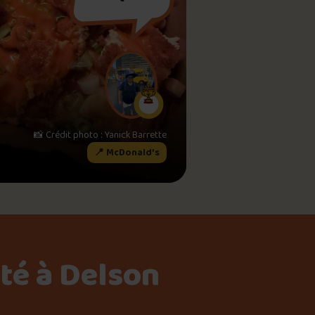
meau
ne?
📸 Crédit photo : Yanick Barrette
📍 McDonald’s
té à Delson