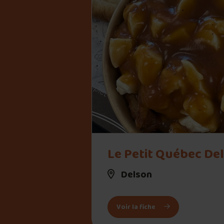
" alt="Le Petit Québec Delson">
Le Petit Québec De
Delson
: Le Petit Québec De
Voir la fiche