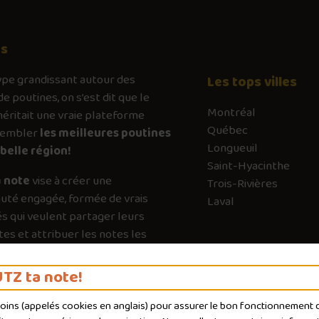
os
ype
grandissant autour des
Les tops villes
de poutines, on s’est dit que le
Montréal
ritait une vraie plateforme
Québec
sembler
les meilleures poutines
Longueuil
belle région!
Saint-Hyacinthe
 note
vise à créer une
Trois-Rivières
té engagée, formée de vrais
Laval
s qui veulent partager leurs
es et attribuer les notes les
es possible. Chaque vote a son
e pour guider les autres vers les
TZ ta note!
qui valent vraiment le détour.
moins (appelés
cookies
en anglais) pour assurer le bon fonctionnement du