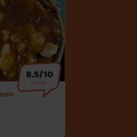
8.5/10
(1 note)
lson
lson