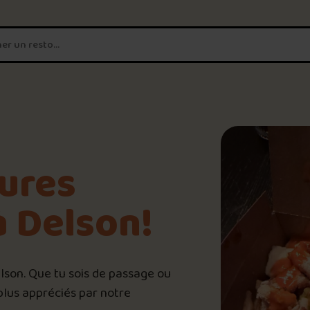
T'es un vrai
amateur de poutine?
Connecte-toi
pour POUTZ ta no
Noter une poutine!
9.9
/10
eures
Trouve une POUTZ sur la 
à Delson!
HD
Palmarès des meilleures 
elson. Que tu sois de passage ou
 plus appréciés par notre
📸 Crédit photo : Harnold Drainville