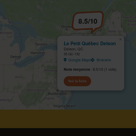
8.5/10
×
Le Petit Québec Delson
Delson, QC
35 QC-132
Google Maps
Itinéraire
Note moyenne
: 8.5/10 (1 vote)
Voir la fiche