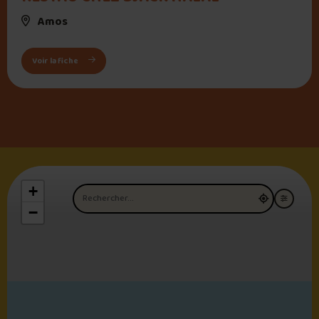
Amos
: RESTAU CHEZ DJACK HALAL
Voir la fiche
+
Nom du restaurant
−