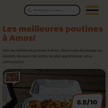
Aller au contenu
T'es un vrai
Ouvrir/F
amateur de poutine?
Connecte-toi
pour POUTZ ta note!
Les meilleures poutines
à Amos!
Noter une poutine!
Voici les meilleures poutines à Amos. Que tu sois de passage ou
Trouve une POUTZ sur la cart
résident, découvre les restos les plus appréciés par notre
communauté.
Palmarès des meilleures pout
Le palmarès d’Olivier Primeau
Jeu – Connais-tu ta poutine?
8.8
/10
Forfaits