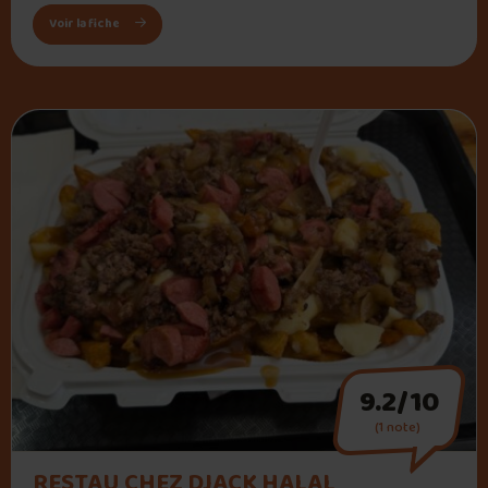
: Cantine dans le parking – Guillaume Déneigement
Voir la fiche
9.2/10
(1 note)
" alt="RESTAU CHEZ DJACK HALAL">
RESTAU CHEZ DJACK HALAL