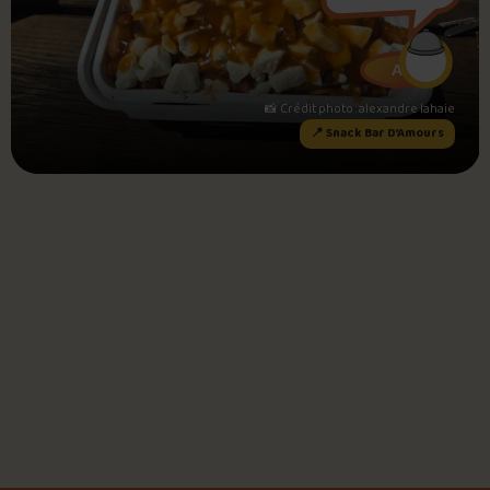
Foire aux questions
AL
📸 Crédit photo : alexandre lahaie
📍 Snack Bar D’Amours
Me connecter