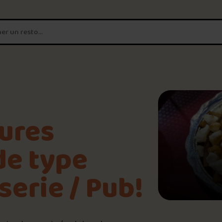
T'es un vrai
amateur de poutine?
Connecte-toi
pour POUTZ ta no
Noter une poutine!
eures
Trouve une POUTZ sur la 
de type
erie / Pub!
Palmarès des meilleures 
6.1
/10