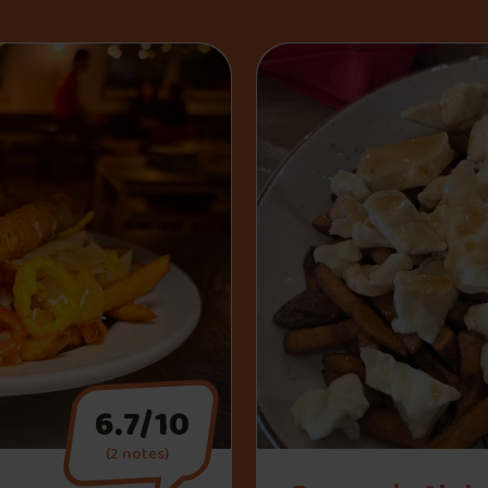
6.7/10
(2 notes)
" alt="Brasserie Alpha">