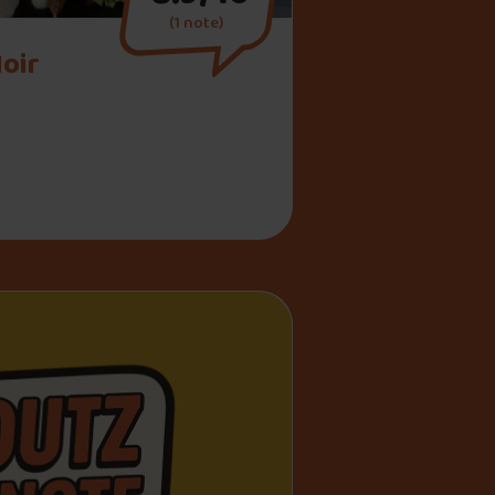
(1 note)
oir
au Noir