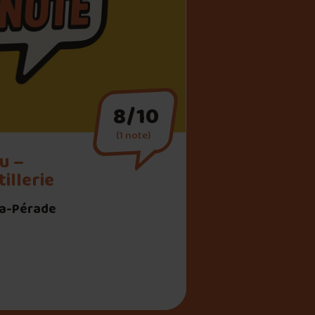
8/10
(1 note)
u –
illerie
la-Pérade
rieu – Brasserie & Distillerie