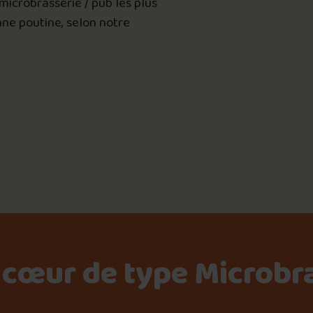
microbrasserie / pub les plus
Le palmarès d’Olivier Pri
ne poutine, selon notre
Jeu – Connais-tu ta pouti
Forfaits
📸 Crédit photo : Yanick Barrette
📍 McDonald’s
Foire aux questions
 cœur de type Microbra
Me connecter