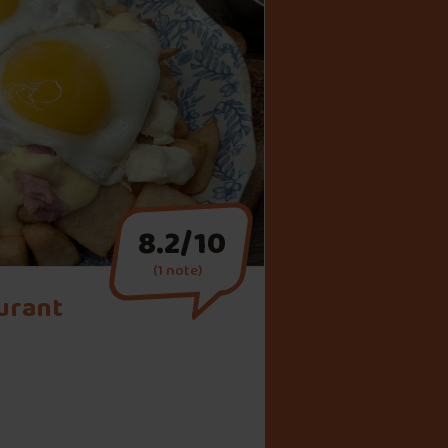
8.2/10
(1 note)
urant
estaurant