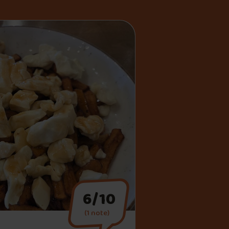
6/10
(1 note)