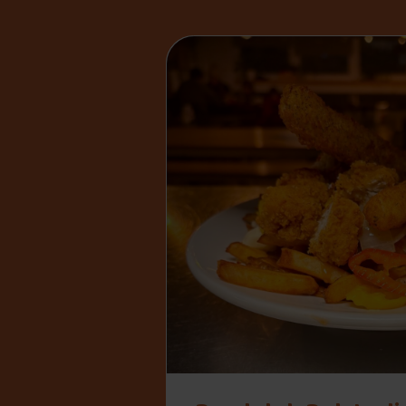
" alt="Randolph Pub Ludique Rosemont">