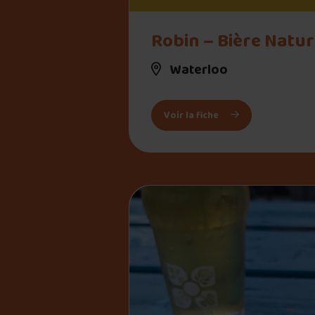
Robin – Bière Natur
Waterloo
: Robin – Bière Natur
Voir la fiche