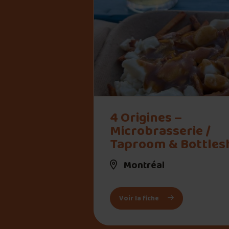
" alt="4 Origines – Microbrasserie / Tapr
4 Origines –
Microbrasserie /
Taproom & Bottles
Montréal
: 4 Origines – Micr
Voir la fiche