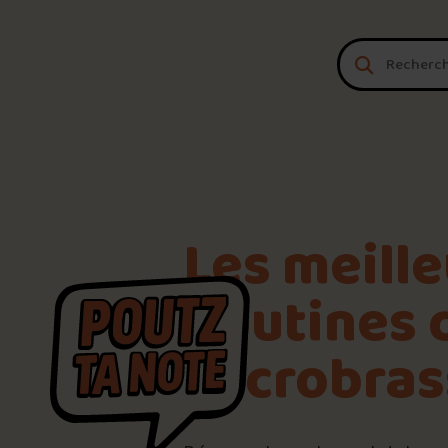
Aller au contenu
Les meill
poutines 
Microbrass