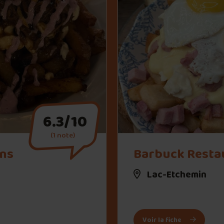
6.3/10
(1 note)
" alt="Barbuck Restaurant">
ans
Barbuck Resta
Lac-Etchemin
ans Brasseurs
: Barbuck R
Voir la fiche