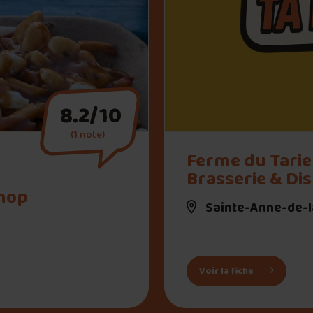
8.2/10
(1 note)
oom & Bottleshop">
Ferme du Tarie
Brasserie & Dist
hop
Sainte-Anne-de-
obrasserie / Taproom & Bottleshop
: Ferme du Ta
Voir la fiche