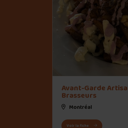
" alt="Avant-Garde Artisans Brasseurs">
Avant-Garde Artis
Brasseurs
Montréal
: Avant-Garde Artis
Voir la fiche