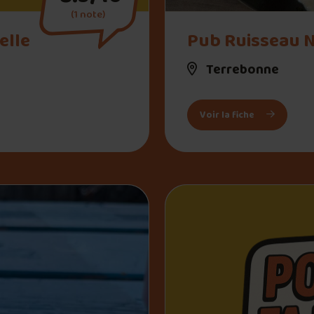
(1 note)
" alt="Pub Ruisseau Noir">
elle
Pub Ruisseau N
Terrebonne
elle
: Pub Ruisse
Voir la fiche