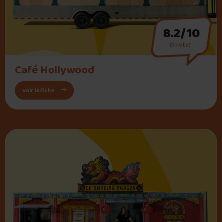
8.2/10
(1 note)
" alt="Café Hollywood">
Café Hollywood
: Café Hollywood
Voir la fiche