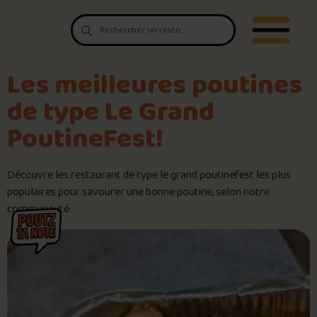
Aller au contenu
T'es un vrai
Ouvrir/F
amateur de poutine?
Connecte-toi
pour POUTZ ta note!
Les meilleures poutines
de type Le Grand
Noter une poutine!
PoutineFest!
Trouve une POUTZ sur la cart
Découvre les restaurant de type le grand poutinefest les plus
populaires pour savourer une bonne poutine, selon notre
Palmarès des meilleures pout
📍 Chez Nico
communauté.
Le palmarès d’Olivier Primeau
Jeu – Connais-tu ta poutine?
Forfaits