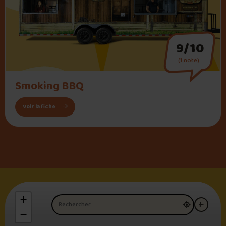
9/10
(1 note)
" alt="Smoking BBQ">
Smoking BBQ
: Smoking BBQ
Voir la fiche
+
Nom du restaurant
−