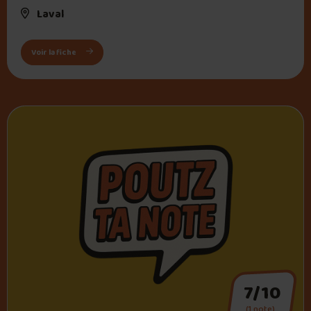
Laval
: Le Poutine Bar Laval
Voir la fiche
7/10
(1 note)