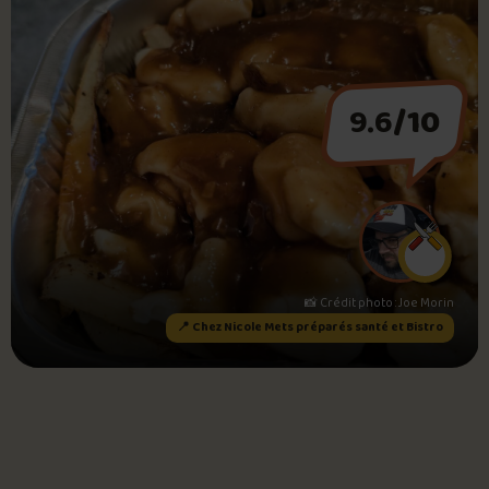
Foire aux questions
9.6
/10
Me connecter
📸 Crédit photo : Joe Morin
icole Mets préparés santé et Bistro