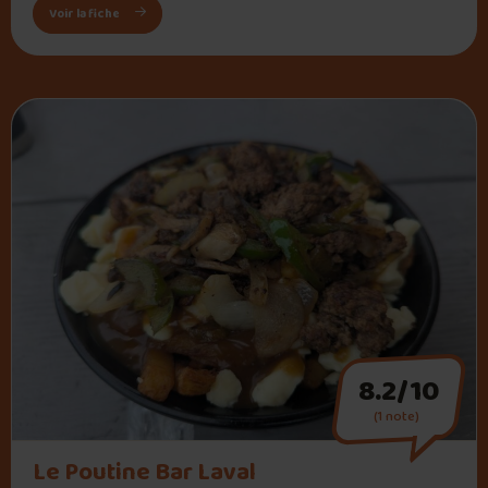
: Pat La Patack
Voir la fiche
8.2/10
(1 note)
" alt="Le Poutine Bar Laval">
Le Poutine Bar Laval