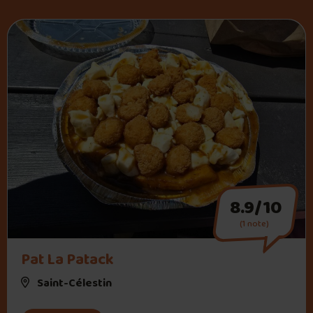
8.9/10
(1 note)
" alt="Pat La Patack">
Pat La Patack
Saint-Célestin