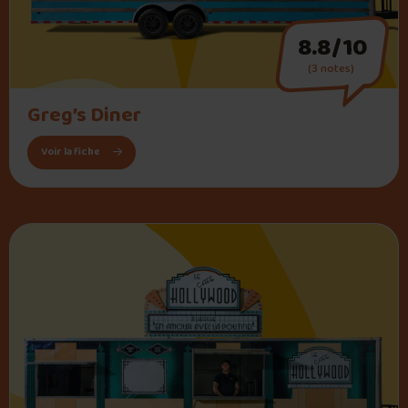
8.8/10
(3 notes)
" alt="Greg’s Diner">
Greg’s Diner
: Greg’s Diner
Voir la fiche