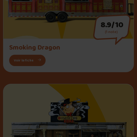
8.9/10
(1 note)
" alt="Smoking Dragon">
Smoking Dragon
: Smoking Dragon
Voir la fiche