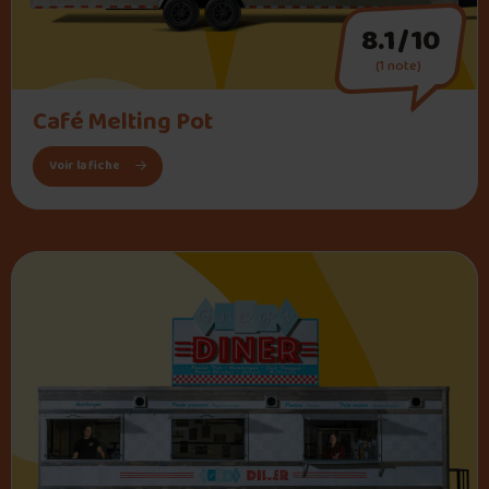
8.1/10
(1 note)
" alt="Café Melting Pot">
Café Melting Pot
: Café Melting Pot
Voir la fiche