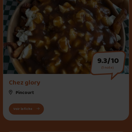
9.3/10
(1 note)
" alt="Chez glory">
Chez glory
Pincourt
: Chez glory
Voir la fiche