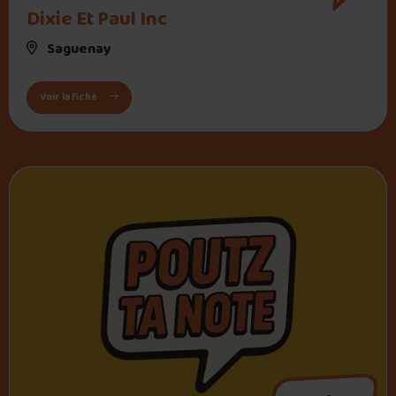
" alt="Dixie Et Paul Inc">
Dixie Et Paul Inc
Saguenay
: Dixie Et Paul Inc
Voir la fiche