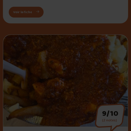
: A&W Canada
Voir la fiche
9/10
(2 notes)
" alt="La Belle Province">