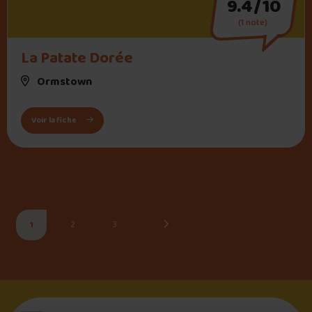
9.4/10
(1 note)
La Patate Dorée
Ormstown
: La Patate Dorée
Voir la fiche
Page
Page
Page
Page suivante
1
2
3