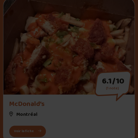
6.1/10
(1 note)
" alt="McDonald’s">
McDonald’s
Montréal
: McDonald’s
Voir la fiche