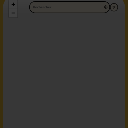
+
Nom du restaurant
−