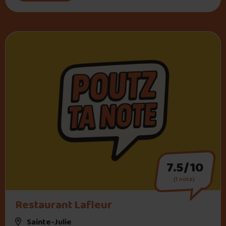
7.5/10
(1 note)
Restaurant Lafleur
Sainte-Julie