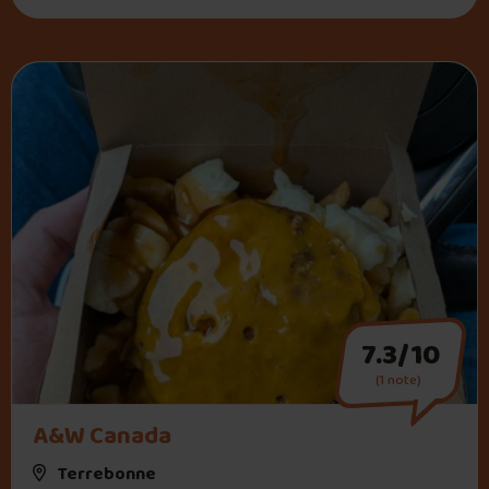
7.3/10
(1 note)
" alt="A&W Canada">
A&W Canada
Terrebonne