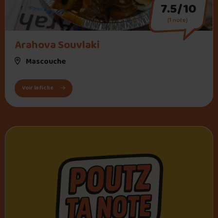
7.5/10
(1 note)
" alt="Arahova Souvlaki">
Arahova Souvlaki
Mascouche
: Arahova Souvlaki
Voir la fiche