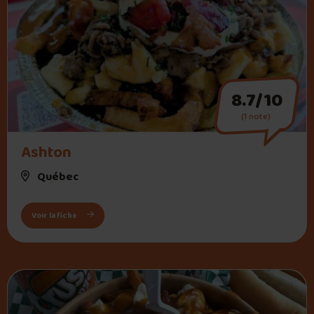
8.7/10
(1 note)
" alt="Ashton">
Ashton
Québec
: Ashton
Voir la fiche