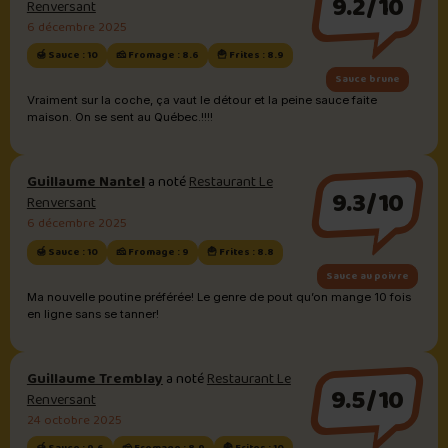
9.2/10
Renversant
6 décembre 2025
🍯 Sauce : 10
🧀 Fromage : 8.6
🍟 Frites : 8.9
Sauce brune
Vraiment sur la coche, ça vaut le détour et la peine sauce faite
maison. On se sent au Québec.!!!!
Guillaume Nantel
a noté
Restaurant Le
9.3/10
Renversant
6 décembre 2025
🍯 Sauce : 10
🧀 Fromage : 9
🍟 Frites : 8.8
Sauce au poivre
Ma nouvelle poutine préférée! Le genre de pout qu’on mange 10 fois
en ligne sans se tanner!
Guillaume Tremblay
a noté
Restaurant Le
9.5/10
Renversant
24 octobre 2025