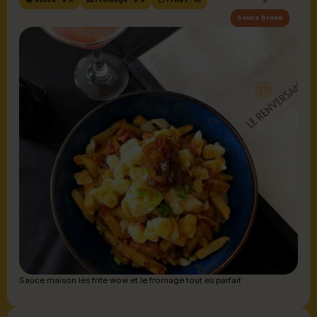
🍯 Sauce : 9.6
🧀 Fromage : 8.9
🍟 Frites : 10
Sauce brune
Sauce maison les frite wow et le fromage tout es parfait