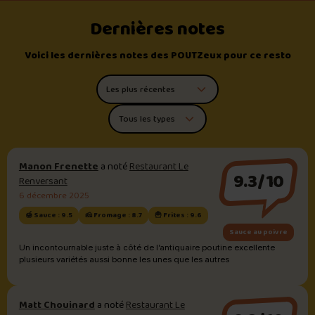
Dernières notes
Voici les dernières notes des POUTZeux pour ce resto
Trier les commentaires
Filtrer par type de poutine
Manon Frenette
a noté
Restaurant Le
9.3/10
Renversant
6 décembre 2025
🍯 Sauce : 9.5
🧀 Fromage : 8.7
🍟 Frites : 9.6
Sauce au poivre
Un incontournable juste à côté de l’antiquaire poutine excellente
plusieurs variétés aussi bonne les unes que les autres
Matt Chouinard
a noté
Restaurant Le