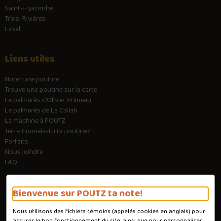
Saint-Hyacinthe
Trois-Rivières
Laval
Liens utiles
Noter une poutine
Trouve une poutine sur la carte
Le palmarès d’Olivier Primeau
Le palmarès de La Collab
La machine à POUTZ
Jeu – Connais-tu ta poutine?
Forfaits
Nous joindre
FAQ
Bienvenue sur POUTZ ta note!
Nous utilisons des fichiers témoins (appelés
cookies
en anglais) pour
Conditions d'utilisation
assurer le bon fonctionnement du site, ainsi que pour personnaliser