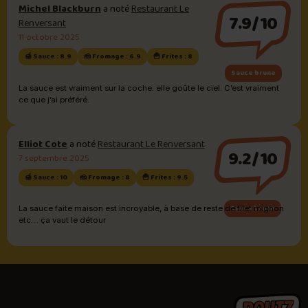
Michel Blackburn
a noté
Restaurant Le
7.9/10
Renversant
11 octobre 2025
🍯 Sauce : 8.9
🧀 Fromage : 6.9
🍟 Frites : 8
Sauce brune
La sauce est vraiment sur la coche: elle goûte le ciel. C’est vraiment
ce que j’ai préféré.
Elliot Cote
a noté
Restaurant Le Renversant
9.2/10
7 septembre 2025
🍯 Sauce : 10
🧀 Fromage : 8
🍟 Frites : 9.5
Sauce brune
La sauce faite maison est incroyable, à base de reste de filet mignon
etc… ça vaut le détour