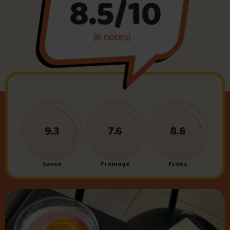
8.5/10
Foire aux questions
(6 notes)
Me connecter
9.3
7.6
8.6
Sauce
Fromage
Frites