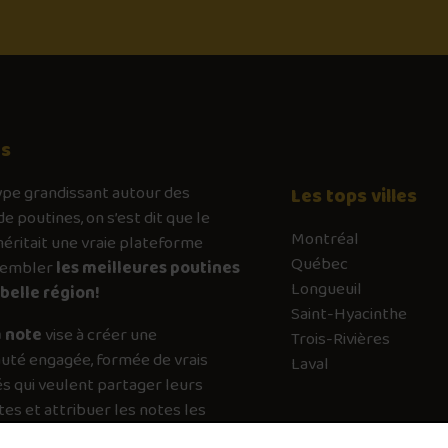
os
ype
grandissant autour des
Les tops villes
de poutines, on s’est dit que le
Montréal
ritait une vraie plateforme
Québec
sembler
les meilleures poutines
Longueuil
belle région!
Saint-Hyacinthe
 note
vise à créer une
Trois-Rivières
té engagée, formée de vrais
Laval
s qui veulent partager leurs
es et attribuer les notes les
es possible. Chaque vote a son