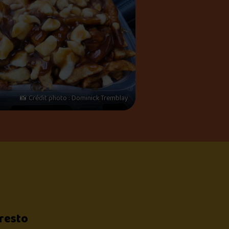
📸 Crédit photo : Dominick Tremblay
 resto