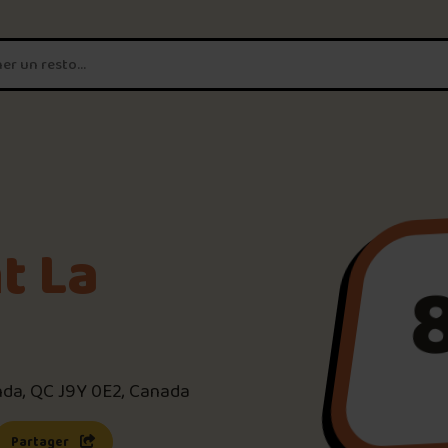
T'es un vrai
amateur de poutine?
Connecte-toi
pour POUTZ ta no
Noter une poutine!
t La
Trouve une POUTZ sur la 
Palmarès des meilleures 
da, QC J9Y 0E2, Canada
s une nouvelle fenêtre)
 lien s’ouvrira dans une nouvelle fenêtre)
Partager