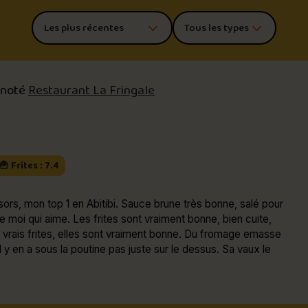
Trier les commentaires
Filtrer par type de poutine
 noté
Restaurant La Fringale
🍟 Frites : 7.4
itibi. Sauce brune très bonne, salé pour
rites sont vraiment bonne, bien cuite,
is frites, elles sont vraiment bonne. Du fromage emasse
y en a sous la poutine pas juste sur le dessus. Sa vaux le