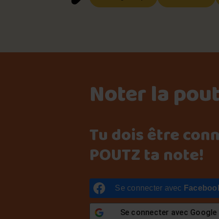
Noter la pou
Tu dois être con
POUTZ ta note!
Se connecter avec
Faceboo
Se connecter avec
Google