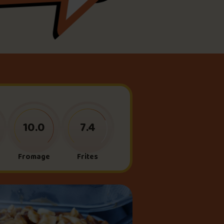
meau
ne?
10.0
7.4
Fromage
Frites