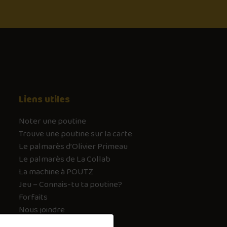
Liens utiles
Noter une poutine
Trouve une poutine sur la carte
Le palmarès d’Olivier Primeau
Le palmarès de La Collab
La machine à POUTZ
Jeu – Connais-tu ta poutine?
Forfaits
Nous joindre
FAQ