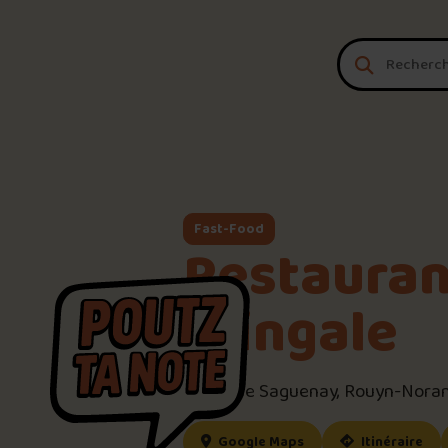
Aller au contenu
Fast-Food
Restauran
Fringale
3176 Rue Saguenay, Rouyn-Noran
(ce lien s’ouvrira dan
(ce
Google Maps
Itinéraire