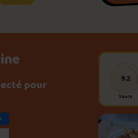
Le palmarès d’Olivier Pri
Jeu – Connais-tu ta pouti
tine
Forfaits
9.2
necté pour
Foire aux questions
Sauce
k
Me connecter