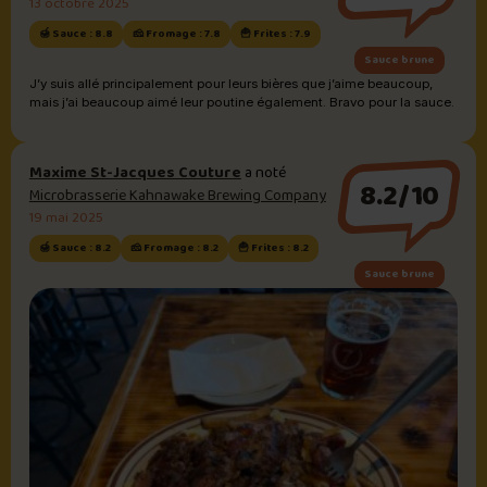
13 octobre 2025
🍯 Sauce : 8.8
🧀 Fromage : 7.8
🍟 Frites : 7.9
Sauce brune
J’y suis allé principalement pour leurs bières que j’aime beaucoup,
mais j’ai beaucoup aimé leur poutine également. Bravo pour la sauce.
Maxime St-Jacques Couture
a noté
8.2/10
Microbrasserie Kahnawake Brewing Company
19 mai 2025
🍯 Sauce : 8.2
🧀 Fromage : 8.2
🍟 Frites : 8.2
Sauce brune