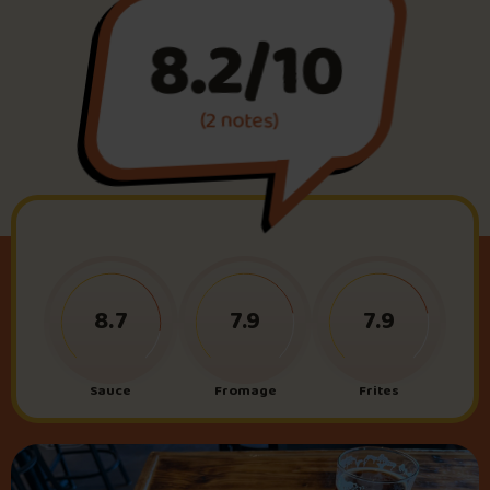
8.2/10
Foire aux questions
(2 notes)
Me connecter
8.7
7.9
7.9
Sauce
Fromage
Frites