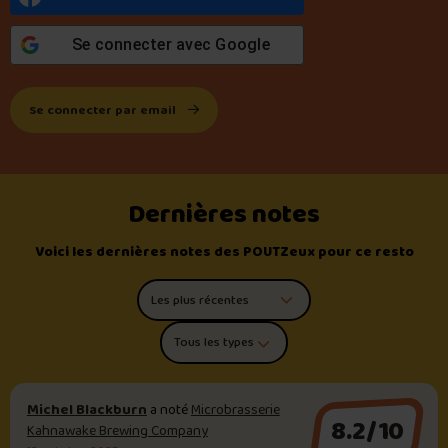
Se connecter avec
Google
Se connecter par email
Dernières notes
Voici les dernières notes des POUTZeux pour ce resto
Trier les commentaires
Filtrer par type de poutine
Michel Blackburn
a noté
Microbrasserie
8.2/10
Kahnawake Brewing Company