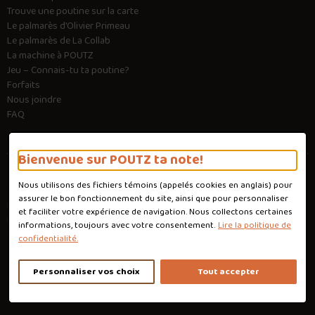
Trouve une poutine sur la carte
Le palmarès d’Olivier Primeau
Le palmarès de La Collab
La machine à POUTZ
Jeu – Connais-tu ta poutine?
Forfaits
Nous joindre
FAQ
Bienvenue sur POUTZ ta note!
Nous utilisons des fichiers témoins (appelés
cookies
en anglais) pour
Conditions d'utilisation
assurer le bon fonctionnement du site, ainsi que pour personnaliser
Politique de confidentialité
et faciliter votre expérience de navigation. Nous collectons certaines
Personnaliser les cookies
informations, toujours avec votre consentement.
Lire la politique de
Conception :
Ekloweb
confidentialité.
Personnaliser vos choix
Tout accepter
Copyright © 2026