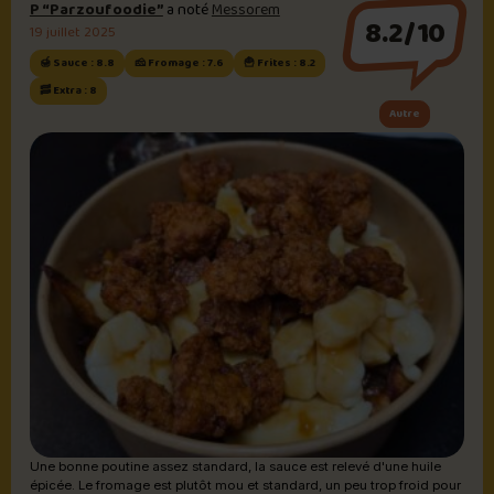
P “Parzoufoodie”
a noté
Messorem
8.2/10
19 juillet 2025
🍯 Sauce : 8.8
🧀 Fromage : 7.6
🍟 Frites : 8.2
🥓 Extra : 8
Autre
Une bonne poutine assez standard, la sauce est relevé d'une huile
épicée. Le fromage est plutôt mou et standard, un peu trop froid pour