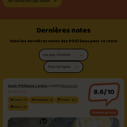
Se connecter par email
Dernières notes
Voici les dernières notes des POUTZeux pour ce resto
Trier les commentaires
Filtrer par type de poutine
Jean-Philippe Leduc
a noté
Messorem
8.6/10
27 juin 2026
🍯 Sauce : 8
🧀 Fromage : 8
🍟 Frites : 8.5
🥓 Extra : 10
Poulet pop corn