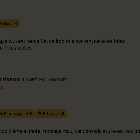
Frites : 4
ue tout est fermé Sauce trop salé souvent neille les frites
e Frites molles
arrisson
a noté
McDonald’s
25
🧀 Fromage : 4.5
🍟 Frites : 4.5
e trop blême et molle, fromage mou, par contre la sauce est pas tro