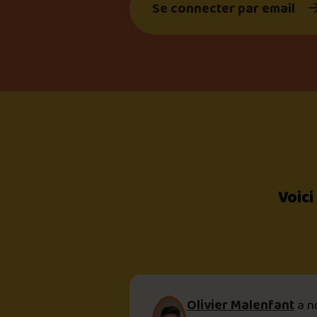
Se connecter par email
Voici
Olivier Malenfant
a n