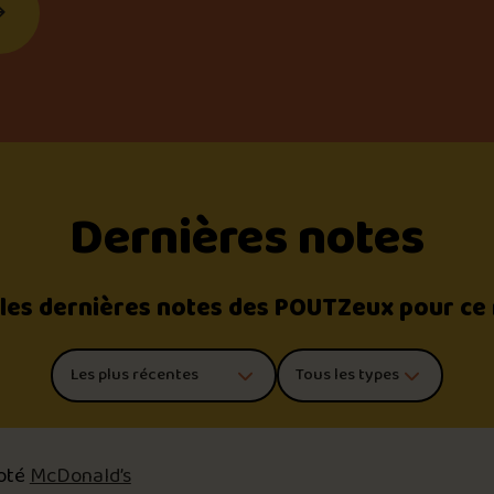
Dernières notes
 les dernières notes des POUTZeux pour ce
Trier les commentaires
Filtrer par type de poutine
oté
McDonald’s