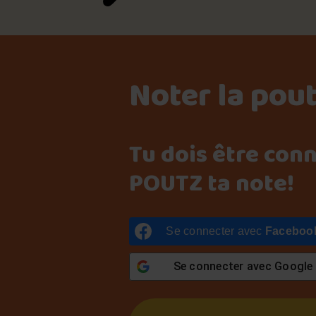
Noter la pou
Tu dois être con
POUTZ ta note!
Se connecter avec
Faceboo
Se connecter avec
Google