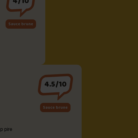
4/10
Sauce brune
4.5/10
Sauce brune
p pire