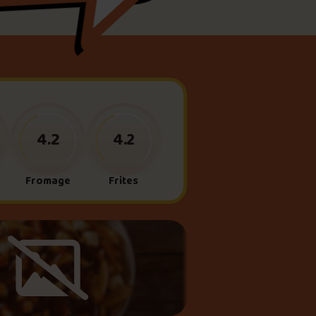
meau
ne?
4.2
4.2
Fromage
Frites