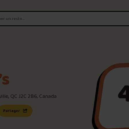
T'es un vrai
amateur de poutine?
Connecte-toi
pour POUTZ ta no
Noter une poutine!
’s
Trouve une POUTZ sur la 
ille, QC J2C 2B6, Canada
Palmarès des meilleures 
s une nouvelle fenêtre)
 lien s’ouvrira dans une nouvelle fenêtre)
Partager