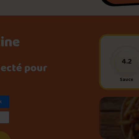
Le palmarès d’Olivier Pri
Jeu – Connais-tu ta pouti
tine
Forfaits
4.2
necté pour
Sauce
Foire aux questions
k
Me connecter