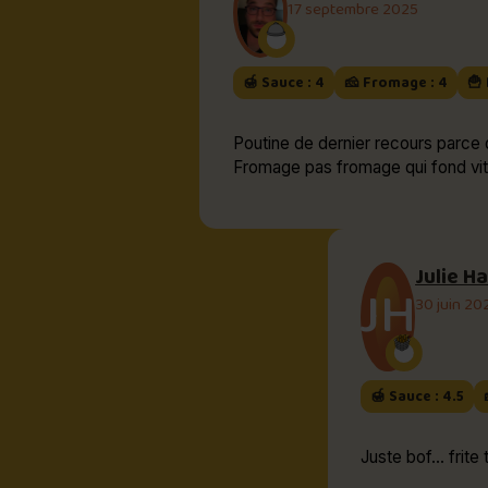
17 septembre 2025
🍯 Sauce : 4
🧀 Fromage : 4
🍟 
Poutine de dernier recours parce q
Fromage pas fromage qui fond vit
Julie H
JH
30 juin 20
🍯 Sauce : 4.5
Juste bof... frit