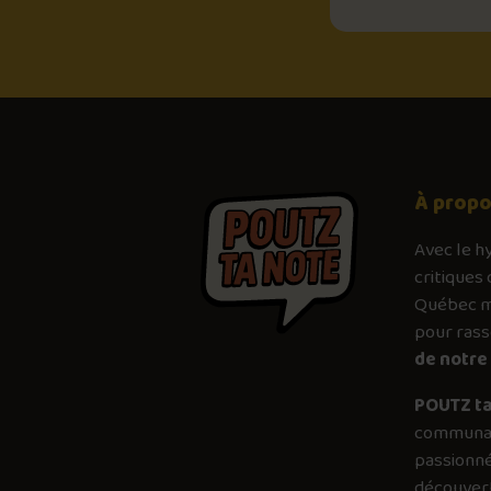
À prop
Avec le
h
critiques 
Québec mé
pour ras
de notre 
POUTZ ta
communau
passionné
découvert