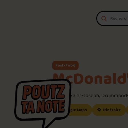
Aller au contenu
Fast-Food
McDonald
575 Bd Saint-Joseph, Drummondv
(ce lien s’ouvrira dan
(ce
Google Maps
Itinéraire