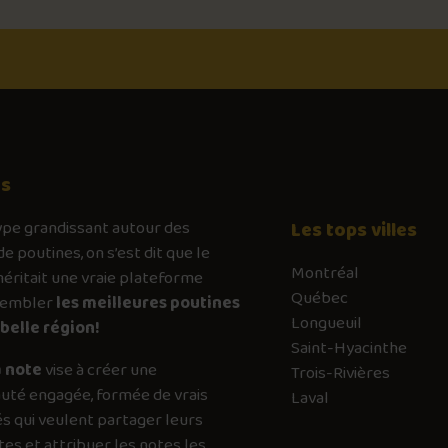
os
ype
grandissant autour des
Les tops villes
de poutines, on s’est dit que le
Montréal
ritait une vraie plateforme
Québec
sembler
les meilleures poutines
Longueuil
belle région!
Saint-Hyacinthe
 note
vise à créer une
Trois-Rivières
té engagée, formée de vrais
Laval
s qui veulent partager leurs
es et attribuer les notes les