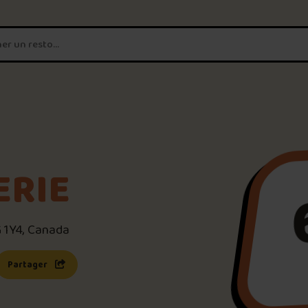
T'es un vrai
amateur de poutine?
Connecte-toi
pour POUTZ ta no
Noter une poutine!
ERIE
Trouve une POUTZ sur la 
 1Y4, Canada
Palmarès des meilleures 
s une nouvelle fenêtre)
 lien s’ouvrira dans une nouvelle fenêtre)
Partager