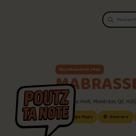
Aller au contenu
Microbrasserie / Pub
MABRASS
2300 Rue Holt, Montréal, QC H2G
(ce lien s’ouvrira dan
(ce
Google Maps
Itinéraire