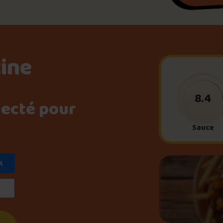
Le palmarès d’Olivier Pri
Jeu – Connais-tu ta pouti
tine
Forfaits
8.4
necté pour
Sauce
Foire aux questions
k
Me connecter