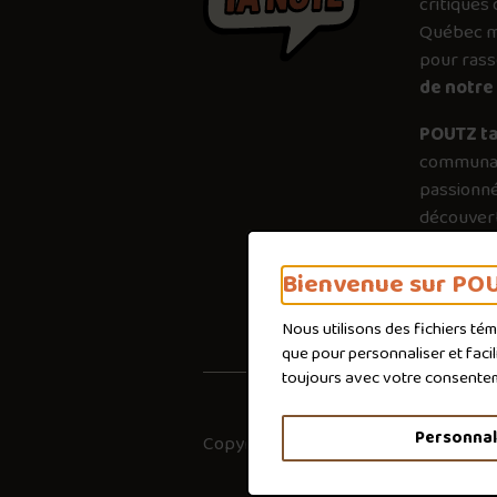
critiques 
Québec mé
pour ras
de notre 
POUTZ ta
communau
passionné
découvert
plus just
importanc
Bienvenue sur POU
poutines 
Nous utilisons des fichiers té
que pour personnaliser et faci
toujours avec votre consente
Personnal
Copyright © 2026
Co