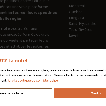
de poutines, on s’est dit que le
Montréal
ritait une vraie plateforme
Québec
sembler
les meilleures poutines
Longueuil
belle région!
Saint-Hyacinthe
 note
vise à créer une
Trois-Rivières
té engagée, formée de vrais
Laval
s qui veulent partager leurs
es et attribuer les notes les
es possible. Chaque vote a son
e pour guider les autres vers les
TZ ta note!
qui valent vraiment le détour.
moins (appelés
cookies
en anglais) pour assurer le bon fonctionnement du
liter votre expérience de navigation. Nous collectons certaines informat
ment.
Lire la politique de confidentialité.
iser vos choix
Tout acc
nditions d'utilisation
Politique de confidentialité
Personnaliser 