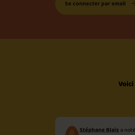
Se connecter par email
Voici
Stéphane Blais
a not