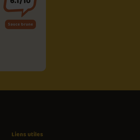
6.1/10
Sauce brune
Liens utiles