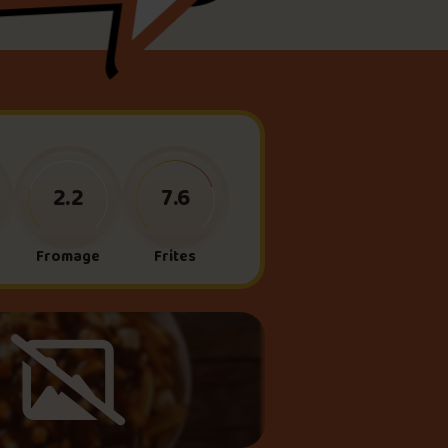
meau
ne?
2.2
7.6
Fromage
Frites