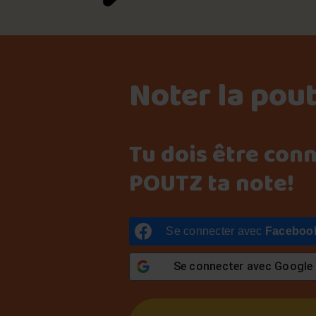
Noter la pou
Tu dois être con
POUTZ ta note!
Se connecter avec
Faceboo
Se connecter avec
Google