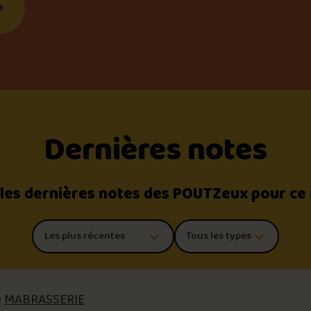
Dernières notes
 les dernières notes des POUTZeux pour ce
Trier les commentaires
Filtrer par type de poutine
é
MABRASSERIE