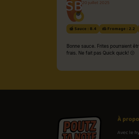
SB
20 juillet 2025
🍯 Sauce : 8.4
🧀 Fromage : 2.2
Bonne sauce. Frites pourraient êt
frais. Ne fait pas Quick quick! 🫤
À prop
Avec le
h