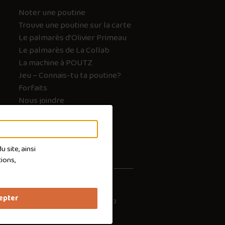
Noter une poutine
Trouve une poutine sur la carte
Le palmarès d’Olivier Primeau
Le palmarès de La Collab
La machine à POUTZ
Jeu – Connais-tu ta poutine?
Forfaits
Nous joindre
FAQ
 site, ainsi
ions,
epter
les cookies
Conception :
Ekloweb