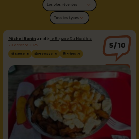
Trier les commentaires
Filtrer par type de poutine
Michel Bonin
a noté
Le Repaire Du Nord Inc
5/10
20 octobre 2025
🍯 Sauce : 5
🧀 Fromage : 6
🍟 Frites : 4
Sauce brune