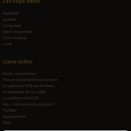
Les tops villes
Montréal
Québec
Longueuil
Saint-Hyacinthe
Trois-Rivières
Laval
Liens utiles
Noter une poutine
Trouve une poutine sur la carte
Le palmarès d’Olivier Primeau
Le palmarès de La Collab
La machine à POUTZ
Jeu – Connais-tu ta poutine?
Forfaits
Nous joindre
FAQ