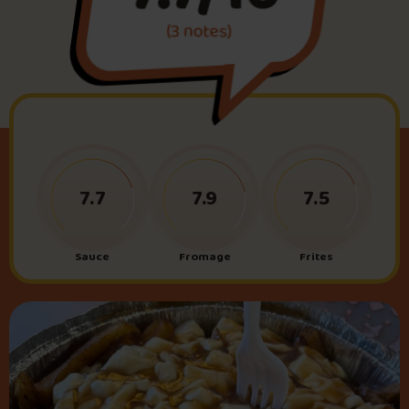
(3 notes)
Foire aux questions
Me connecter
7.7
7.9
7.5
Sauce
Fromage
Frites