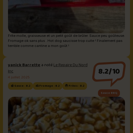
Frite molle, graisseuse et un petit goût de brûler. Sauce peu goûteuse.
Fromage ok sans plus . Hot dog saucisse trop cuite ! Finalement pas
terrible comme cantine a mon goût !
yanick Barrette
a noté
Le Repaire Du Nord
8.2/10
Inc
4 juillet 2025
🍯 Sauce : 8.2
🧀 Fromage : 8.2
🍟 Frites : 8.2
Sauce BBQ