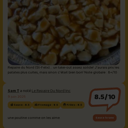
Repaire du Nord (St-Felix)... un take-out assez solide! J'aurais pris les
patates plus cuites, mais sinon c'était bien bon! Note globale : 8+/10
Sam T
a noté
Le Repaire Du Nord Inc
8.5/10
9 juin 2025
🍯 Sauce : 8.5
🧀 Fromage : 8.5
🍟 Frites : 8.5
Sauce brune
une poutine comme on les aime.