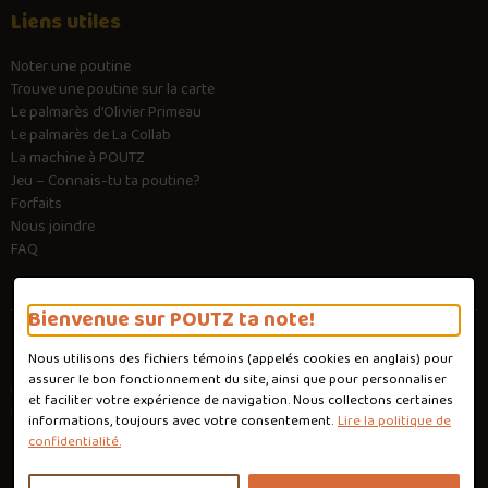
Liens utiles
Noter une poutine
Trouve une poutine sur la carte
Le palmarès d’Olivier Primeau
Le palmarès de La Collab
La machine à POUTZ
Jeu – Connais-tu ta poutine?
Forfaits
Nous joindre
FAQ
Bienvenue sur POUTZ ta note!
Nous utilisons des fichiers témoins (appelés
cookies
en anglais) pour
Conditions d'utilisation
assurer le bon fonctionnement du site, ainsi que pour personnaliser
Politique de confidentialité
et faciliter votre expérience de navigation. Nous collectons certaines
Personnaliser les cookies
informations, toujours avec votre consentement.
Lire la politique de
Conception :
Ekloweb
confidentialité.