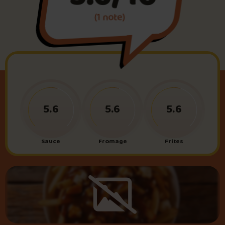
(1 note)
Foire aux questions
Me connecter
5.6
5.6
5.6
Sauce
Fromage
Frites