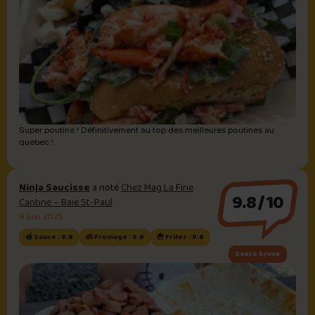
Super poutine ! Définitivement au top des meilleures poutines au
quebec !
Ninja Saucisse
a noté
Chez Mag La Fine
9.8/10
Cantine – Baie St-Paul
9 juin 2025
🍯 Sauce : 9.8
🧀 Fromage : 9.8
🍟 Frites : 9.8
Sauce brune