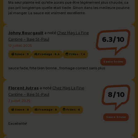
Ma seul plainte est qu’elle aurais pue être légèrement plus chaude, ca
pas prit longtemps quelle etait tiede. Sinon dans les meilleure poutine
jai manger. La sauce est vraiment excellente.
Johny Bourgault
a noté
Chez Mag La Fine
6.3/10
Cantine – Baie St-Paul
12 juillet 2025
🍯 Sauce : 5
🧀 Fromage : 6.6
🍟 Frites : 7.4
Sauce brune
sauce fade, frite bien bonne , fromage correct sans plus
Florent Jutras
a noté
Chez Mag La Fine
8/10
Cantine – Baie St-Paul
7 juillet 2025
🍯 Sauce : 8
🧀 Fromage : 8
🍟 Frites : 8
Sauce brune
Excellente!