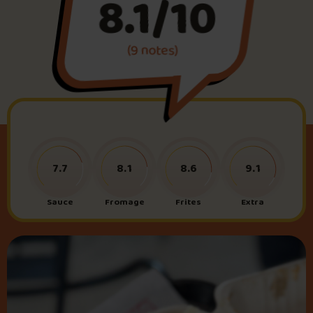
8.1/10
Foire aux questions
(9 notes)
Me connecter
7.7
8.1
8.6
9.1
Sauce
Fromage
Frites
Extra