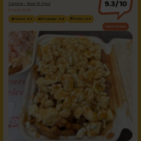
9.3/10
Cantine – Baie St-Paul
17 août 2025
🍯 Sauce : 8.4
🧀 Fromage : 9.8
🍟 Frites : 9.6
Sauce brune