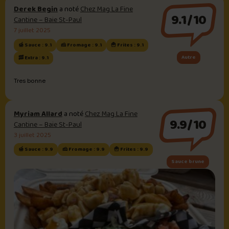
Derek Begin
a noté
Chez Mag La Fine
9.1/10
Cantine – Baie St-Paul
7 juillet 2025
🍯 Sauce : 9.1
🧀 Fromage : 9.1
🍟 Frites : 9.1
Autre
🥓 Extra : 9.1
Tres bonne
Myriam Allard
a noté
Chez Mag La Fine
9.9/10
Cantine – Baie St-Paul
3 juillet 2025
🍯 Sauce : 9.9
🧀 Fromage : 9.9
🍟 Frites : 9.9
Sauce brune