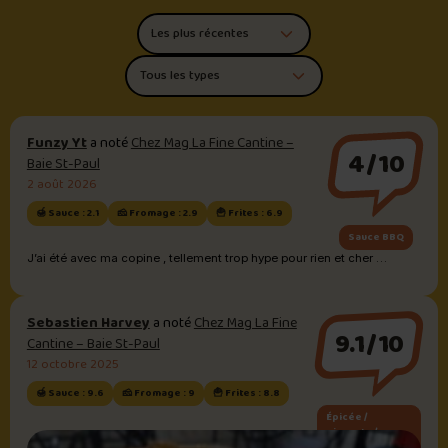
Trier les commentaires
Filtrer par type de poutine
Funzy Yt
a noté
Chez Mag La Fine Cantine –
4/10
Baie St-Paul
2 août 2026
🍯 Sauce : 2.1
🧀 Fromage : 2.9
🍟 Frites : 6.9
Sauce BBQ
J’ai été avec ma copine , tellement trop hype pour rien et cher …
Sebastien Harvey
a noté
Chez Mag La Fine
9.1/10
Cantine – Baie St-Paul
12 octobre 2025
🍯 Sauce : 9.6
🧀 Fromage : 9
🍟 Frites : 8.8
Épicée /
piquante /
buffalo