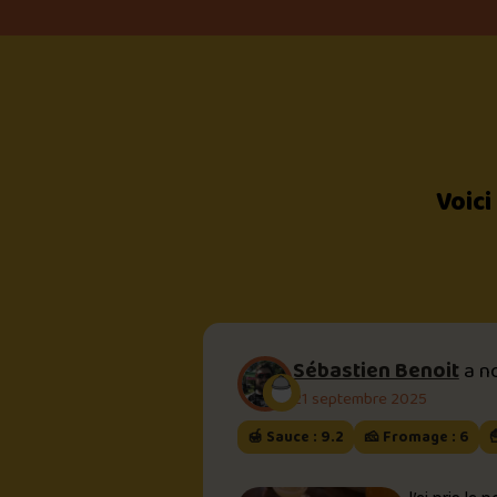
Voici
Sébastien Benoit
a n
21 septembre 2025
🍯 Sauce : 9.2
🧀 Fromage : 6
