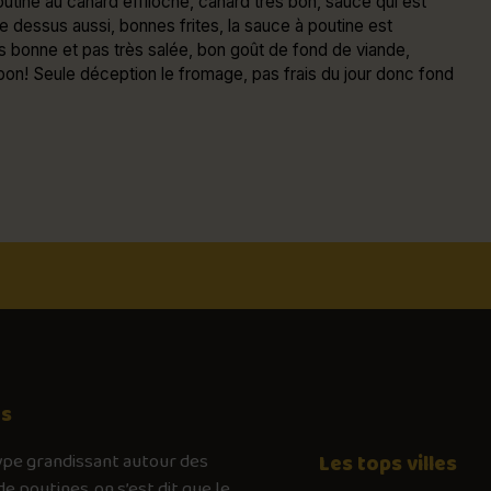
 poutine au canard effiloché, canard très bon, sauce qui est
le dessus aussi, bonnes frites, la sauce à poutine est
s bonne et pas très salée, bon goût de fond de viande,
 bon! Seule déception le fromage, pas frais du jour donc fond
os
ype
grandissant autour des
Les tops villes
de poutines, on s’est dit que le