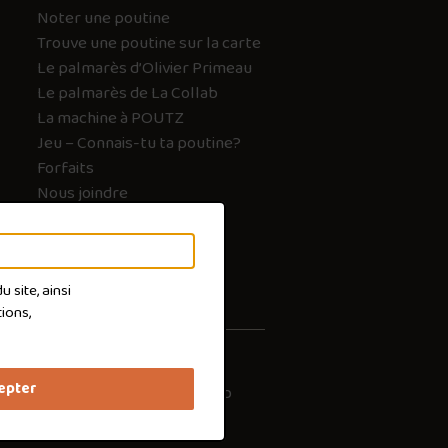
Noter une poutine
Trouve une poutine sur la carte
Le palmarès d’Olivier Primeau
Le palmarès de La Collab
La machine à POUTZ
Jeu – Connais-tu ta poutine?
Forfaits
Nous joindre
FAQ
 site, ainsi
ions,
epter
les cookies
Conception :
Ekloweb