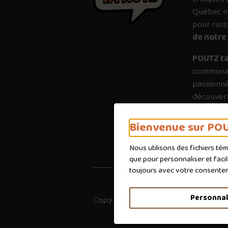
Québec mé
pour ras
de notre 
POUTZ ta
communau
passionné
découvert
plus just
importanc
Bienvenue sur POU
poutines 
Nous utilisons des fichiers té
que pour personnaliser et faci
toujours avec votre consente
Personnal
Copyright © 2026
Co