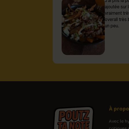
J’ai pris la
ajoutée sur 
vraiment trè
overall très
un peu.
À prop
Avec le
h
critiques 