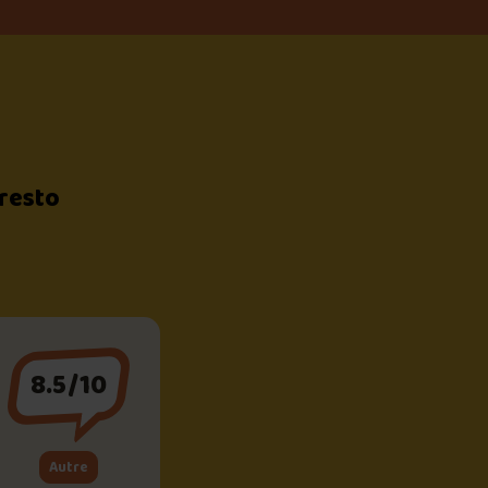
 resto
8.5/10
Autre