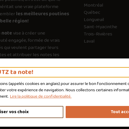
Montréal
ritait une vraie plateforme
Québec
sembler
les meilleures poutines
Longueuil
belle région!
Saint-Hyacinthe
 note
vise à créer une
Trois-Rivières
té engagée, formée de vrais
Laval
s qui veulent partager leurs
es et attribuer les notes les
es possible. Chaque vote a son
e pour guider les autres vers les
TZ ta note!
qui valent vraiment le détour.
moins (appelés
cookies
en anglais) pour assurer le bon fonctionnement du
liter votre expérience de navigation. Nous collectons certaines informat
ment.
Lire la politique de confidentialité.
iser vos choix
Tout acc
nditions d'utilisation
Politique de confidentialité
Personnaliser 