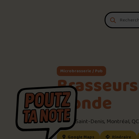
Aller au contenu
Microbrasserie / Pub
Brasseurs
Monde
1567 R. Saint-Denis, Montréal, 
(ce lien s’ouvrira dan
(ce
Google Maps
Itinéraire