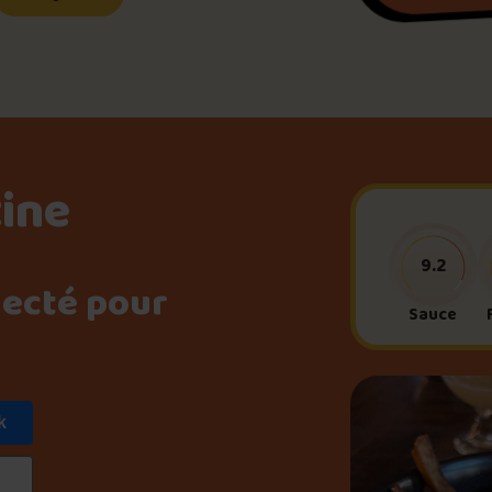
Le palmarès d’Olivier Pri
Jeu – Connais-tu ta pouti
tine
Forfaits
9.2
necté pour
Foire aux questions
Sauce
k
Me connecter