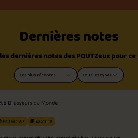
Dernières notes
 les dernières notes des POUTZeux pour ce
Trier les commentaires
Filtrer par type de poutine
oté
Brasseurs du Monde
 Frites : 9.7
🥓 Extra : 9