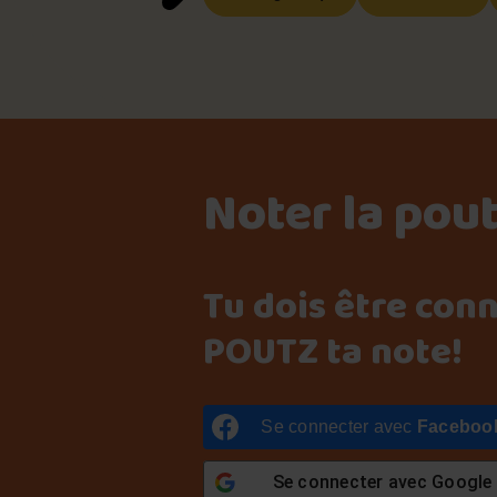
Noter la pou
Tu dois être con
POUTZ ta note!
Se connecter avec
Faceboo
Se connecter avec
Google