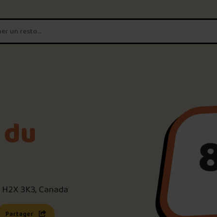
T'es un vrai
amateur de poutine?
Connecte-toi
pour POUTZ ta no
Noter une poutine!
 du
Trouve une POUTZ sur la 
Palmarès des meilleures 
QC H2X 3K3, Canada
s une nouvelle fenêtre)
 lien s’ouvrira dans une nouvelle fenêtre)
Partager