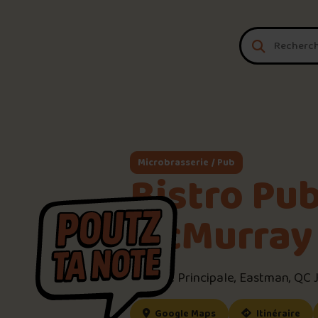
Aller au contenu
Microbrasserie / Pub
Bistro Pu
McMurray
391 Rue Principale, Eastman, QC 
(ce lien s’ouvrira dan
(ce
Google Maps
Itinéraire