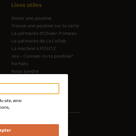
Liens utiles
Noter une poutine
Trouve une poutine sur la carte
Le palmarès d’Olivier Primeau
Le palmarès de La Collab
La machine à POUTZ
Jeu – Connais-tu ta poutine?
Forfaits
Nous joindre
FAQ
 site, ainsi
ions,
epter
les cookies
Conception :
Ekloweb