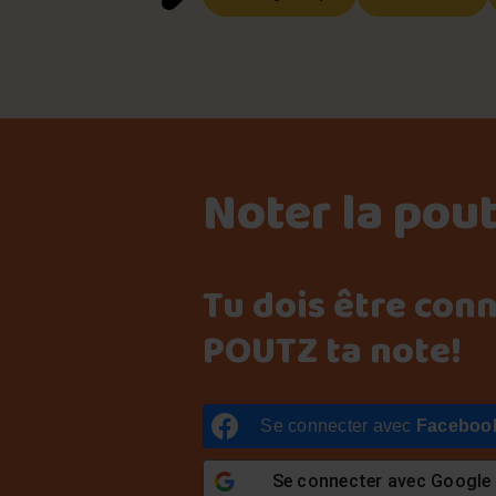
Noter la pou
Tu dois être con
POUTZ ta note!
Se connecter avec
Faceboo
Se connecter avec
Google