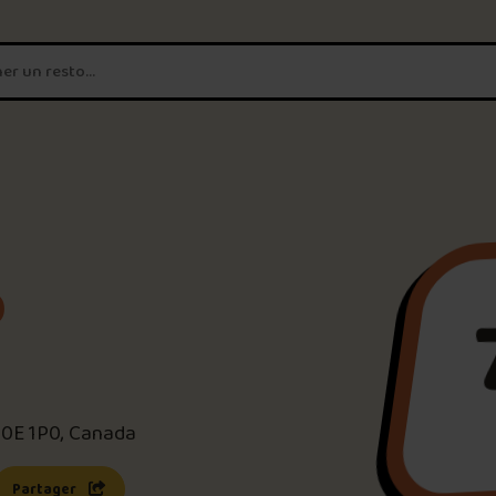
T'es un vrai
amateur de poutine?
Connecte-toi
pour POUTZ ta no
Noter une poutine!
b
Trouve une POUTZ sur la 
Palmarès des meilleures 
J0E 1P0, Canada
s une nouvelle fenêtre)
 lien s’ouvrira dans une nouvelle fenêtre)
Partager