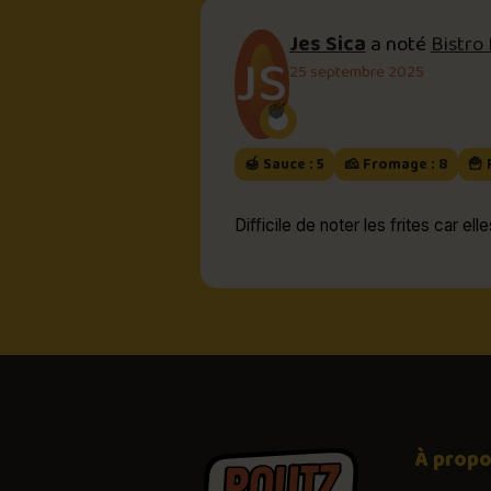
Jes Sica
a noté
Bistro
JS
25 septembre 2025
🍯 Sauce : 5
🧀 Fromage : 8
🍟 
Difficile de noter les frites car e
À prop