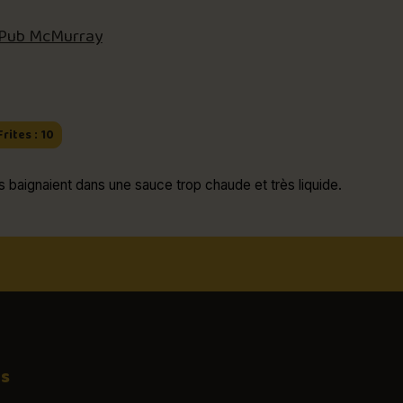
 Pub McMurray
Frites : 10
lles baignaient dans une sauce trop chaude et très liquide.
os