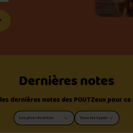
Dernières notes
 les dernières notes des POUTZeux pour ce
Trier les commentaires
Filtrer par type de poutine