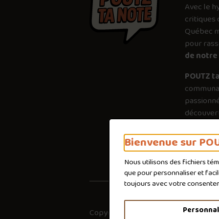
Avec le
h
critiques 
Québec mé
pour ras
de notre 
POUTZ ta
communau
passionné
découvert
plus just
importanc
Bienvenue sur POU
poutines 
Nous utilisons des fichiers té
que pour personnaliser et faci
toujours avec votre consente
Personnal
Copyright © 2026
Co