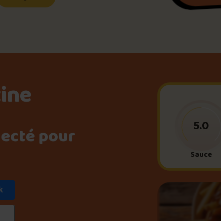
Le palmarès d’Olivier Pri
Jeu – Connais-tu ta pouti
tine
Forfaits
5.0
necté pour
Foire aux questions
Sauce
k
Me connecter