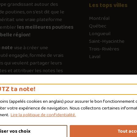
ype
grandissant autour des
Les tops villes
de poutines, on s’est dit que le
Montréal
ritait une vraie plateforme
Québec
sembler
les meilleures poutines
Longueuil
belle région!
Saint-Hyacinthe
 note
vise à créer une
Trois-Rivières
té engagée, formée de vrais
Laval
s qui veulent partager leurs
es et attribuer les notes les
es possible. Chaque vote a son
e pour guider les autres vers les
TZ ta note!
qui valent vraiment le détour.
moins (appelés
cookies
en anglais) pour assurer le bon fonctionnement du
liter votre expérience de navigation. Nous collectons certaines informat
ment.
Lire la politique de confidentialité.
iser vos choix
Tout acc
nditions d'utilisation
Politique de confidentialité
Personnaliser 