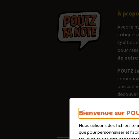
À prop
Avec le
h
critiques 
Québec mé
pour ras
de notre 
POUTZ ta
communau
passionné
découvert
plus just
importanc
Bienvenue sur POU
poutines 
Nous utilisons des fichiers té
que pour personnaliser et faci