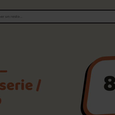
T'es un vrai
amateur de poutine?
Connecte-toi
pour POUTZ ta no
Noter une poutine!
 –
8
Trouve une POUTZ sur la 
serie /
b
Palmarès des meilleures 