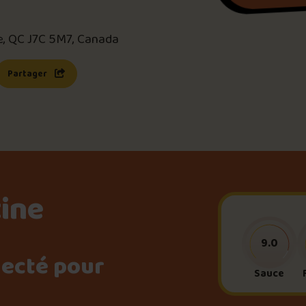
Le palmarès d’Olivier Pri
le, QC J7C 5M7, Canada
Jeu – Connais-tu ta pouti
s une nouvelle fenêtre)
 lien s’ouvrira dans une nouvelle fenêtre)
Partager
Forfaits
Foire aux questions
tine
9.0
necté pour
Me connecter
Sauce