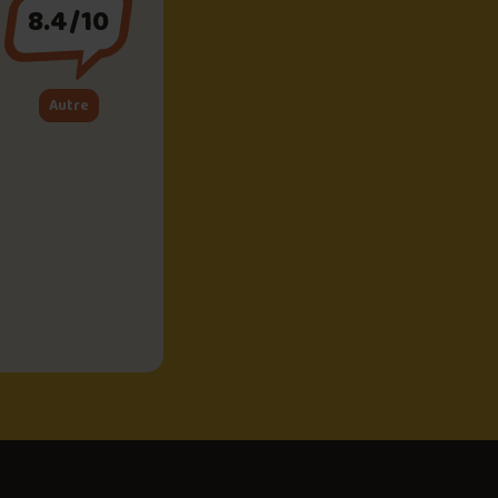
8.4/10
Autre