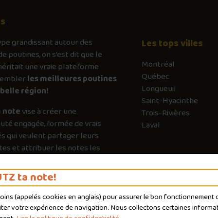
os
ype
grandissant autour des
Les tops villes
de poutines, on s’est dit que le
Montréal
ritait une vraie plateforme
Québec
sembler
les meilleures poutines
Longueuil
belle région!
Saint-Hyacinthe
 note
vise à créer une
Trois-Rivières
té engagée, formée de vrais
Laval
s qui veulent partager leurs
es et attribuer les notes les
es possible. Chaque vote a son
e pour guider les autres vers les
TZ ta note!
qui valent vraiment le détour.
moins (appelés
cookies
en anglais) pour assurer le bon fonctionnement du
liter votre expérience de navigation. Nous collectons certaines informat