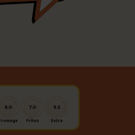
meau
ne?
8.0
7.0
9.5
Fromage
Frites
Extra