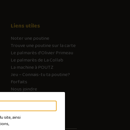
Liens utiles
Noter une poutine
Trouve une poutine sur la carte
Le palmarès d’Olivier Primeau
Le palmarès de La Collab
La machine à POUTZ
Jeu – Connais-tu ta poutine?
Forfaits
Nous joindre
FAQ
 site, ainsi
ions,