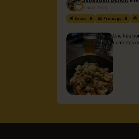
Sébastien Benoit
a n
11 août 2025
🍯 Sauce : 9
🧀 Fromage : 8
🍟 
Une très bo
correctes ma