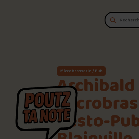
Aller au contenu
Microbrasserie / Pub
Archibald
Microbras
Resto-Pu