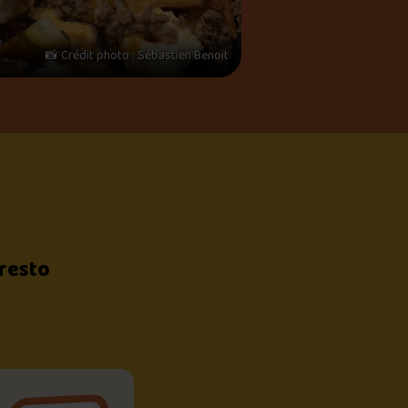
📸 Crédit photo : Sébastien Benoit
 resto