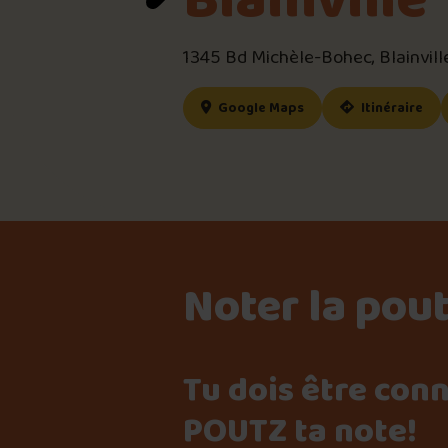
Blainville
1345 Bd Michèle-Bohec, Blainvil
(ce lien s’ouvrira dan
(ce
Google Maps
Itinéraire
Noter la pou
Tu dois être con
POUTZ ta note!