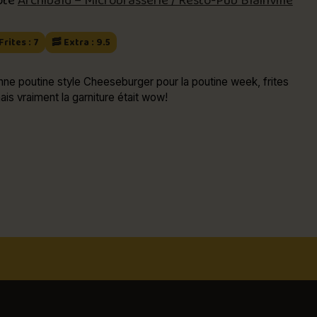
oté
Archibald – Microbrasserie / Resto-Pub Blainville
Frites : 7
🥓 Extra : 9.5
nne poutine style Cheeseburger pour la poutine week, frites
is vraiment la garniture était wow!