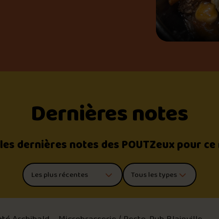
Dernières notes
 les dernières notes des POUTZeux pour ce
Trier les commentaires
Filtrer par type de poutine