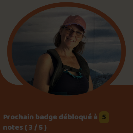
Foire aux questions
Me connecter
Prochain badge débloqué à
5
notes ( 3 / 5 )