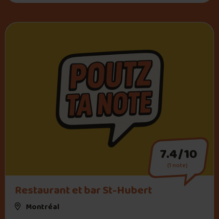
7.4/10
(1 note)
Restaurant et bar St-Hubert
Montréal