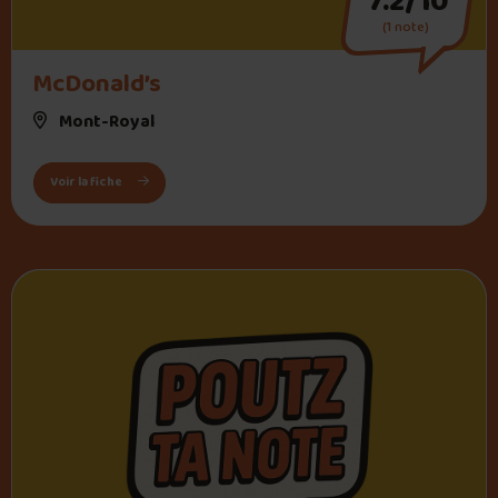
7.2/10
(1 note)
McDonald’s
Mont-Royal
: McDonald’s
Voir la fiche