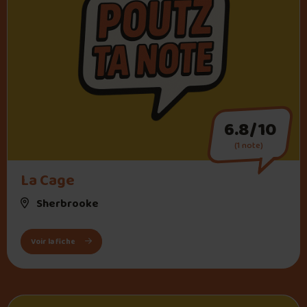
6.8/10
(1 note)
La Cage
Sherbrooke
: La Cage
Voir la fiche