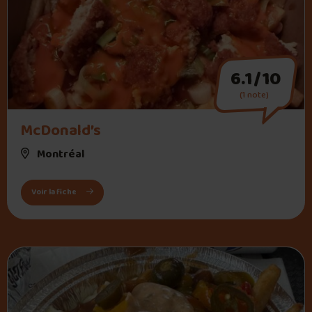
6.1/10
(1 note)
" alt="McDonald’s">
McDonald’s
Montréal
: McDonald’s
Voir la fiche