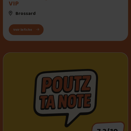
VIP
Brossard
: Cinéma Cineplex Odeon Brossard et VIP
Voir la fiche