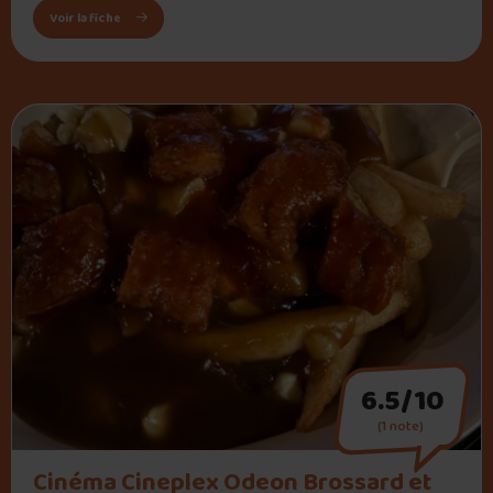
: St-Hubert
Voir la fiche
6.5/10
(1 note)
" alt="Cinéma Cineplex Odeon Brossard et VIP">
Cinéma Cineplex Odeon Brossard et