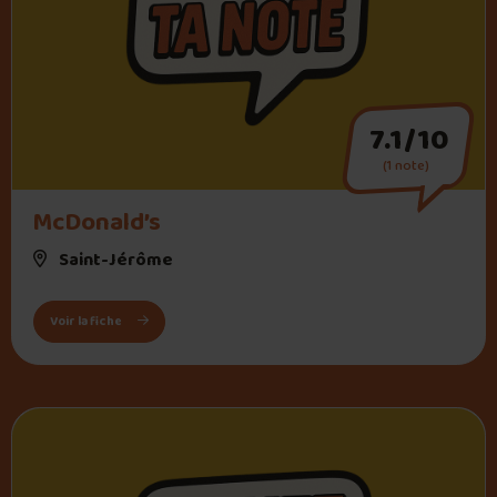
7.1/10
(1 note)
McDonald’s
Saint-Jérôme
: McDonald’s
Voir la fiche