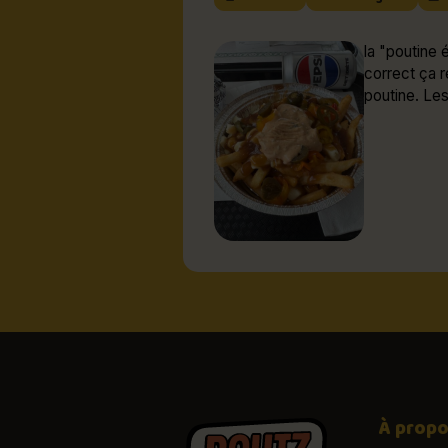
la "poutine 
correct ça r
poutine. Les
À prop