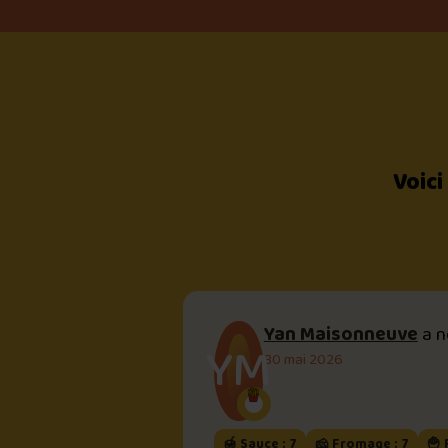
Voici
Yan Maisonneuve
a 
YM
30 mai 2026
🍯 Sauce : 7
🧀 Fromage : 7
🍟 