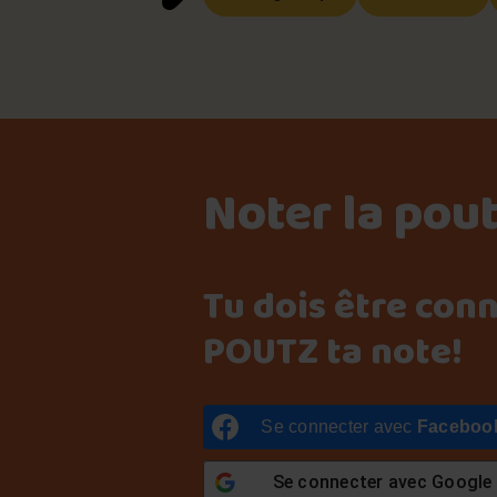
Noter la pou
Tu dois être con
POUTZ ta note!
Se connecter avec
Faceboo
Se connecter avec
Google