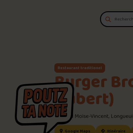
Aller au contenu
Restaurant traditionel
Burger Bro
Hubert)
3104 Bd Moïse-Vincent, Longueui
(ce lien s’ouvrira dan
(ce
Google Maps
Itinéraire