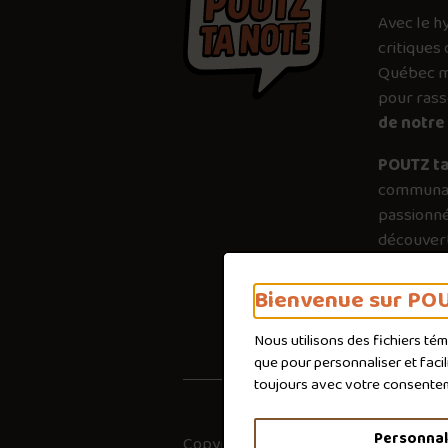
Avec le
h
critiques 
Québec mé
pour ras
de notre 
POUTZ ta
communau
passionné
découvert
plus just
importanc
Bienvenue sur POU
poutines 
Nous utilisons des fichiers té
que pour personnaliser et faci
toujours avec votre consente
Personnal
Copyright © 2026
Co