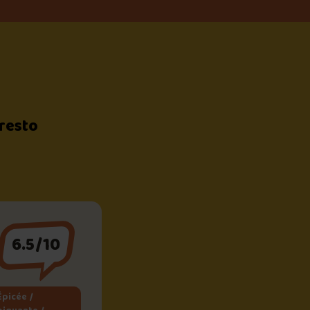
 resto
6.5/10
Épicée /