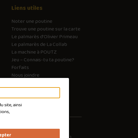
Liens utiles
Noter une poutine
Trouve une poutine sur la carte
Le palmarès d’Olivier Primeau
Le palmarès de La Collab
La machine à POUTZ
Jeu – Connais-tu ta poutine?
Forfaits
Nous joindre
FAQ
 site, ainsi
ions,
epter
les cookies
Conception :
Ekloweb