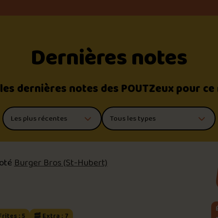
Dernières notes
 les dernières notes des POUTZeux pour ce
Trier les commentaires
Filtrer par type de poutine
noté
Burger Bros (St-Hubert)
Frites : 5
🥓 Extra : 7