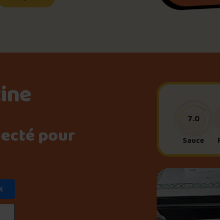
Le palmarès d’Olivier Pri
Jeu – Connais-tu ta pouti
tine
Forfaits
7.0
necté pour
Foire aux questions
Sauce
k
Me connecter