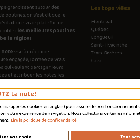
ype
grandissant autour des
Les tops villes
de poutines, on s’est dit que le
Montréal
ritait une vraie plateforme
Québec
sembler
les meilleures poutines
Longueuil
belle région!
Saint-Hyacinthe
 note
vise à créer une
Trois-Rivières
té engagée, formée de vrais
Laval
s qui veulent partager leurs
es et attribuer les notes les
es possible. Chaque vote a son
e pour guider les autres vers les
TZ ta note!
qui valent vraiment le détour.
moins (appelés
cookies
en anglais) pour assurer le bon fonctionnement du
liter votre expérience de navigation. Nous collectons certaines informat
ment.
Lire la politique de confidentialité.
iser vos choix
Tout acc
nditions d'utilisation
Politique de confidentialité
Personnaliser 