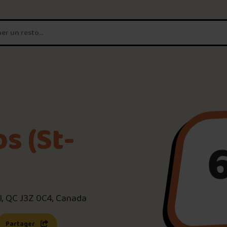
T'es un vrai
amateur de poutine?
Connecte-toi
pour POUTZ ta no
Noter une poutine!
s (St-
Trouve une POUTZ sur la 
Palmarès des meilleures 
l, QC J3Z 0C4, Canada
s une nouvelle fenêtre)
 lien s’ouvrira dans une nouvelle fenêtre)
Partager