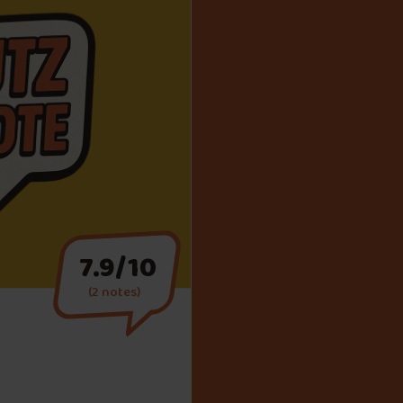
7.9/10
(2 notes)