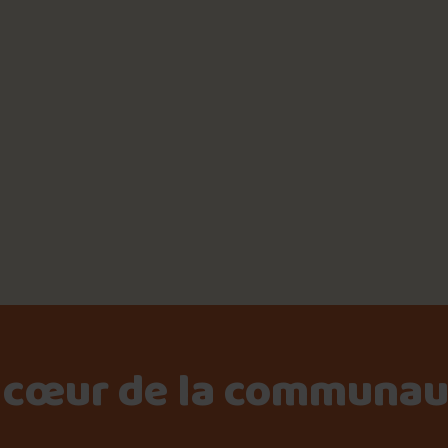
Le palmarès d’Olivier Pri
Jeu – Connais-tu ta pouti
Forfaits
: Yanick Barrette
 McDonald’s
Foire aux questions
 cœur de la communau
Me connecter