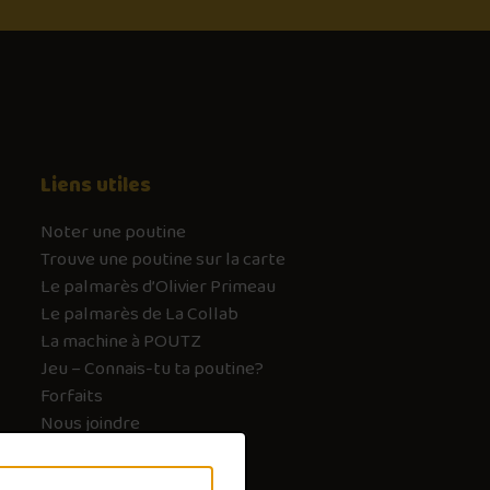
Liens utiles
Noter une poutine
Trouve une poutine sur la carte
Le palmarès d’Olivier Primeau
Le palmarès de La Collab
La machine à POUTZ
Jeu – Connais-tu ta poutine?
Forfaits
Nous joindre
FAQ