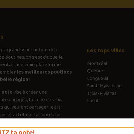
os
ype
grandissant autour des
Les tops villes
de poutines, on s’est dit que le
Montréal
ritait une vraie plateforme
Québec
sembler
les meilleures poutines
Longueuil
belle région!
Saint-Hyacinthe
 note
vise à créer une
Trois-Rivières
té engagée, formée de vrais
Laval
s qui veulent partager leurs
es et attribuer les notes les
es possible. Chaque vote a son
e pour guider les autres vers les
TZ ta note!