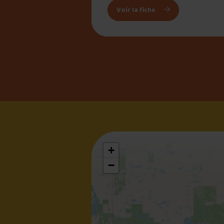
: Cabane Chez Aline
Voir la fiche
+
−