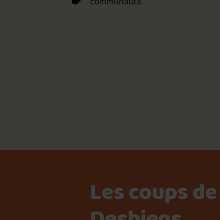
communauté.
📸 Crédit photo 

Les coups de
Desbiens