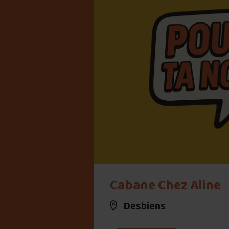
Cabane Chez Aline
Desbiens