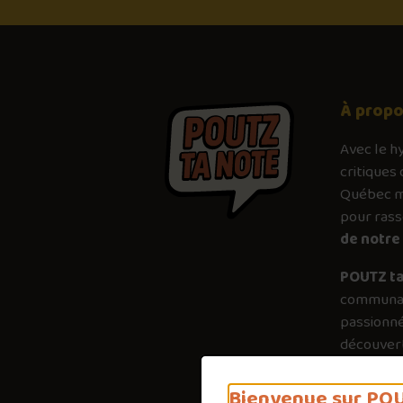
À prop
Avec le
h
critiques 
Québec mé
pour ras
de notre 
POUTZ ta
communau
passionné
découvert
plus just
importanc
Bienvenue sur POU