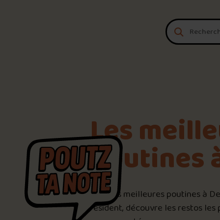
Aller au contenu
Les meill
poutines 
Voici les meilleures poutines à D
résident, découvre les restos les