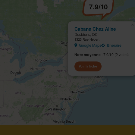
7.9/10
×
Cabane Chez Aline
Desbiens, QC
1323 Rue Hébert
Google Maps
Itinéraire
Note moyenne
: 7.9/10 (2 votes)
Voir la fiche