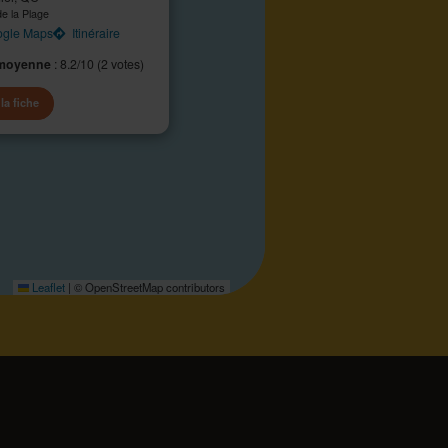
e la Plage
gle Maps
Itinéraire
moyenne
: 8.2/10 (2 votes)
 la fiche
Leaflet
|
© OpenStreetMap contributors