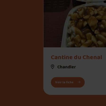
" alt="Cantine du Chenal">
Cantine du Chenal
Chandler
: Cantine du Chenal
Voir la fiche