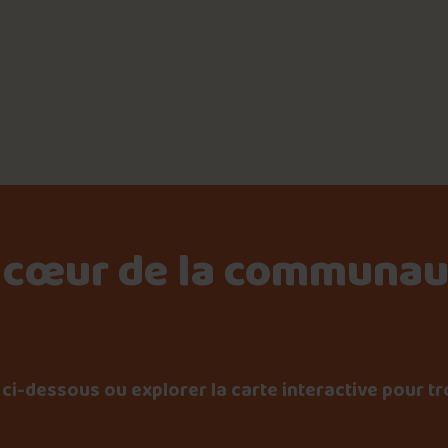
📸 Crédit photo : tommy Genereux
📍 Rock’N Deli CF Carrefour Laval
 cœur de la communau
ci-dessous ou explorer la carte interactive pour tr