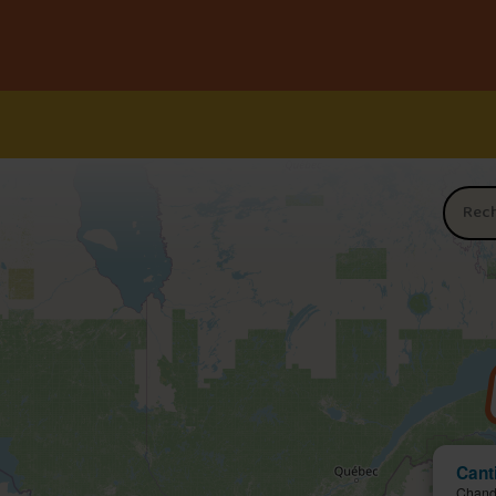
Nom du 
Cant
Chand