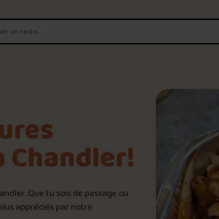
T'es un vrai
amateur de poutine?
Connecte-toi
pour POUTZ ta no
Noter une poutine!
eures
Trouve une POUTZ sur la 
à Chandler!
Palmarès des meilleures 
handler. Que tu sois de passage ou
 plus appréciés par notre