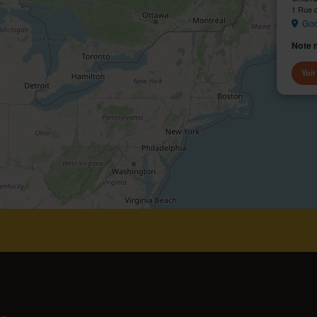
1 Rue d
Goo
Note 
Voir