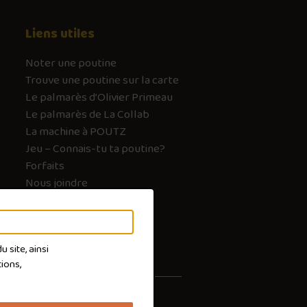
Liens utiles
Noter une poutine
Trouve une poutine sur la carte
Le palmarès d’Olivier Primeau
Le palmarès de La Collab
La machine à POUTZ
Jeu – Connais-tu ta poutine?
Forfaits
Nous joindre
FAQ
 site, ainsi
ions,