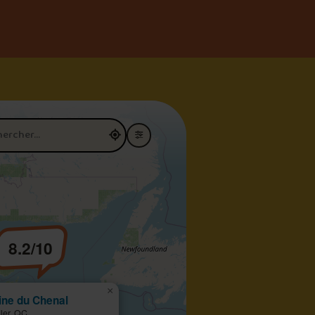
restaurant
8.2/10
×
ine du Chenal
ler, QC