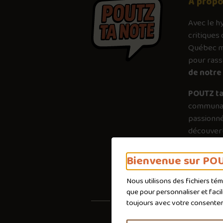
À prop
Avec le
h
critiques 
Québec mé
pour ras
de notre 
POUTZ ta
communau
passionné
découvert
plus just
importanc
Bienvenue sur POU
poutines 
Nous utilisons des fichiers té
que pour personnaliser et faci
toujours avec votre consente