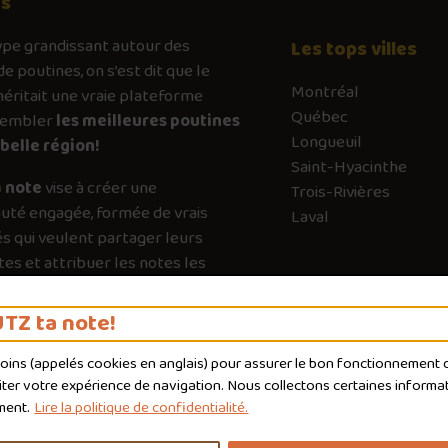
os
ype
grandissant autour des
Les tops villes
de poutines, on s’est dit que le
Montréal
ritait une vraie plateforme
Québec
sembler
les meilleures poutines
Longueuil
belle région!
Saint-Hyacinthe
 note
vise à créer une
Trois-Rivières
té engagée, formée de vrais
Laval
s qui veulent partager leurs
es et attribuer les notes les
es possible. Chaque vote a son
e pour guider les autres vers les
TZ ta note!
qui valent vraiment le détour.
moins (appelés
cookies
en anglais) pour assurer le bon fonctionnement du
liter votre expérience de navigation. Nous collectons certaines informat
ment.
Lire la politique de confidentialité.