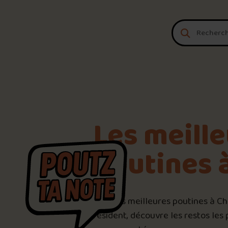
Aller au contenu
Les meill
poutines 
Voici les meilleures poutines à C
résident, découvre les restos les