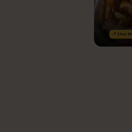
Le palmarès d’Olivier Pri
Jeu – Connais-tu ta pouti
📍 Chez N
Forfaits
Foire aux questions
2.6
/10
Me connecter
TG