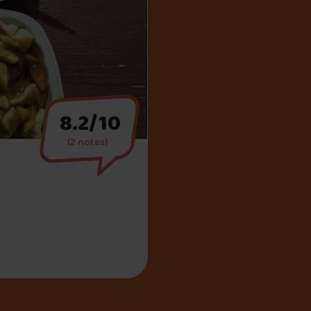
8.2/10
(2 notes)