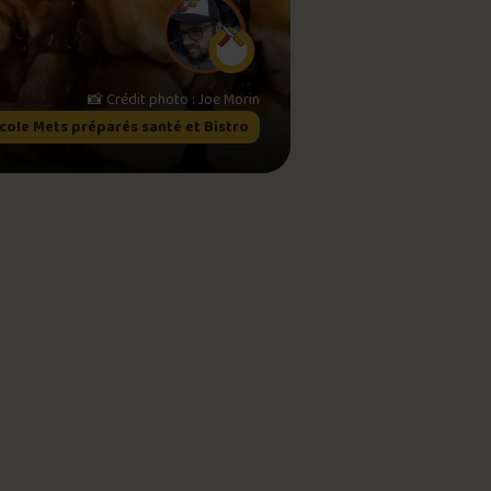
meau
📸 Crédit photo : Joe Morin
ne?
icole Mets préparés santé et Bistro