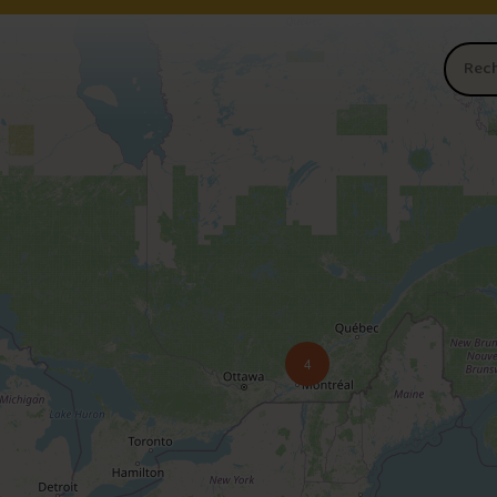
Nom du 
4