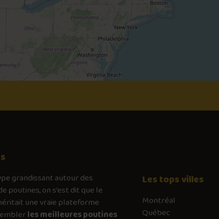
os
ype
grandissant autour des
Les tops villes
de poutines, on s’est dit que le
Montréal
ritait une vraie plateforme
Québec
sembler
les meilleures poutines