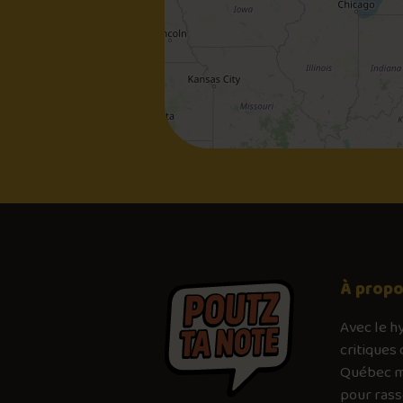
À prop
Avec le
h
critiques 
Québec mé
pour ras