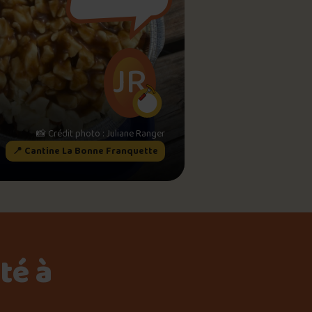
meau
JR
ne?
📸 Crédit photo : Juliane Ranger
📍 Cantine La Bonne Franquette
té à