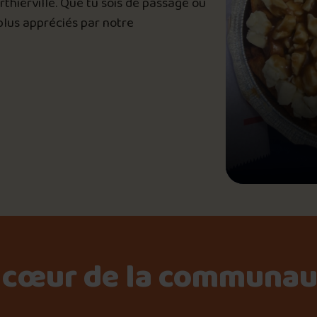
rthierville. Que tu sois de passage ou
Le palmarès d’Olivier Pri
 plus appréciés par notre
Jeu – Connais-tu ta pouti
Forfaits
Foire aux questions
 cœur de la communau
Me connecter