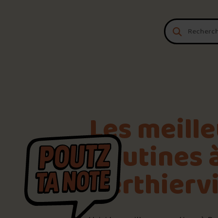
Aller au contenu
Les meill
poutines 
Berthiervi