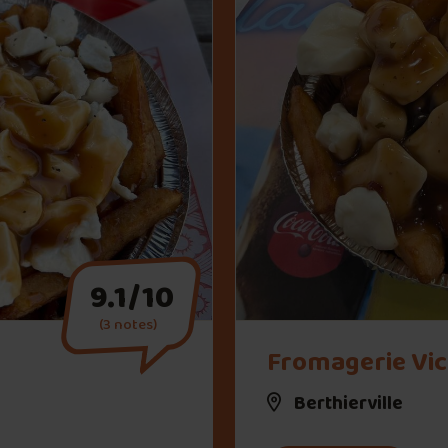
9.1/10
(3 notes)
" alt="Fromagerie Victoria">
Fromagerie Vic
Berthierville