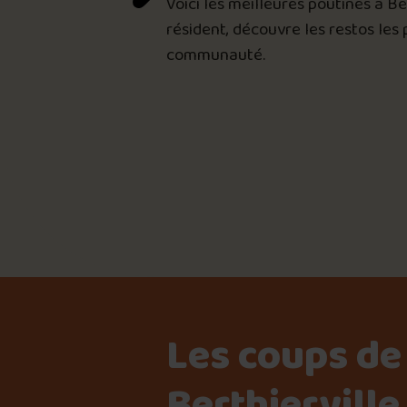
Voici les meilleures poutines à Be
résident, découvre les restos les
communauté.
Les coups de
Berthierville