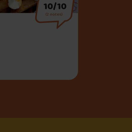
10/10
(2 notes)
ette