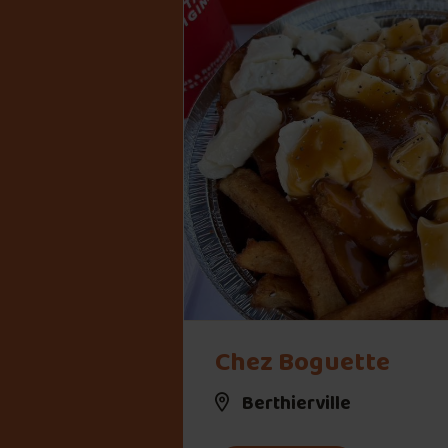
" alt="Chez Boguette">
Chez Boguette
Berthierville