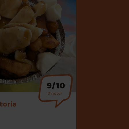
9/10
(1 note)
toria