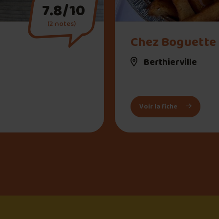
7.8/10
(2 notes)
" alt="Chez Boguette">
Chez Boguette
Berthierville
Locomotiv co
: Chez Bogu
Voir la fiche