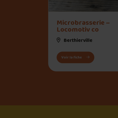
" alt="Microbrasserie – Locomotiv co">
Microbrasserie –
Locomotiv co
Berthierville
: Microbrasserie – 
Voir la fiche