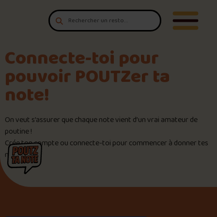
Aller au contenu
T'es un vrai
Ouvrir/F
amateur de poutine?
Connecte-toi
pour POUTZ ta note!
Connecte-toi pour
pouvoir POUTZer ta
Noter une poutine!
note!
Trouve une POUTZ sur la cart
On veut s’assurer que chaque note vient d’un vrai amateur de
poutine !
Palmarès des meilleures pout
Crée ton compte ou connecte-toi pour commencer à donner tes
notes !
Le palmarès d’Olivier Primeau
Jeu – Connais-tu ta poutine?
Forfaits