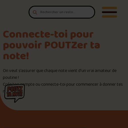
Aller au contenu
T'es un vrai
Ouvrir/F
amateur de poutine?
Connecte-toi
pour POUTZ ta note!
Connecte-toi pour
pouvoir POUTZer ta
Noter une poutine!
note!
Trouve une POUTZ sur la cart
On veut s’assurer que chaque note vient d’un vrai amateur de
poutine !
Palmarès des meilleures pout
Crée ton compte ou connecte-toi pour commencer à donner tes
notes !
Le palmarès d’Olivier Primeau
Jeu – Connais-tu ta poutine?
Forfaits