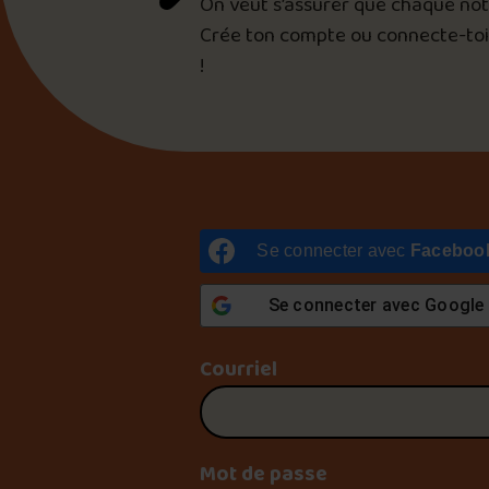
On veut s’assurer que chaque note
Crée ton compte ou connecte-to
!
Se connecter avec
Faceboo
Se connecter avec
Google
Courriel
Mot de passe