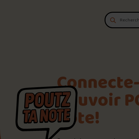
Aller au contenu
Connecte-
pouvoir P
note!