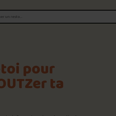
T'es un vrai
amateur de poutine?
Connecte-toi
pour POUTZ ta no
Noter une poutine!
toi pour
Trouve une POUTZ sur la 
OUTZer ta
Palmarès des meilleures 