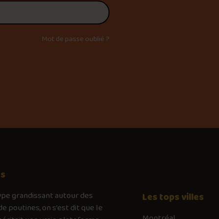
Mot de passe oublié ?
os
ype
grandissant autour des
Les tops villes
de poutines, on s’est dit que le
Montréal