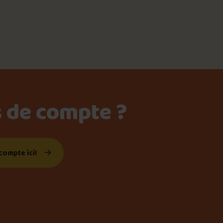
meau
ne?
s de compte ?
compte ici!