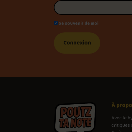
Se souvenir de moi
À prop
Avec le
h
critiques 