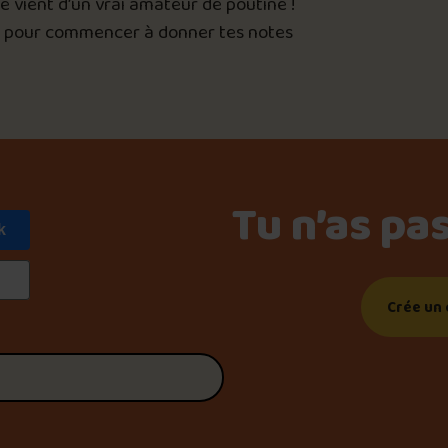
 vient d’un vrai amateur de poutine !
Le palmarès d’Olivier Pri
i pour commencer à donner tes notes
Jeu – Connais-tu ta pouti
Forfaits
Tu n’as pa
k
Foire aux questions
Crée un 
Me connecter