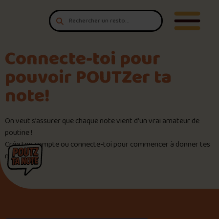
Aller au contenu
T'es un vrai
Ouvrir/F
amateur de poutine?
Connecte-toi
pour POUTZ ta note!
Connecte-toi pour
pouvoir POUTZer ta
Noter une poutine!
note!
Trouve une POUTZ sur la cart
On veut s’assurer que chaque note vient d’un vrai amateur de
poutine !
Palmarès des meilleures pout
Crée ton compte ou connecte-toi pour commencer à donner tes
notes !
Le palmarès d’Olivier Primeau
Jeu – Connais-tu ta poutine?
Forfaits