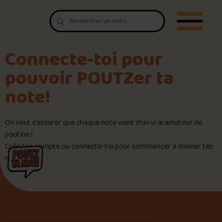
Aller au contenu
T'es un vrai
Ouvrir/F
amateur de poutine?
Connecte-toi
pour POUTZ ta note!
Connecte-toi pour
pouvoir POUTZer ta
Noter une poutine!
note!
Trouve une POUTZ sur la cart
On veut s’assurer que chaque note vient d’un vrai amateur de
poutine !
Palmarès des meilleures pout
Crée ton compte ou connecte-toi pour commencer à donner tes
notes !
Le palmarès d’Olivier Primeau
Jeu – Connais-tu ta poutine?
Forfaits