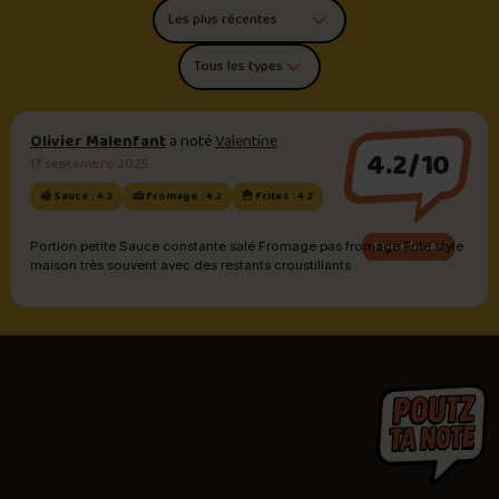
Trier les commentaires
Filtrer par type de poutine
Olivier Malenfant
a noté
Valentine
4.2/10
17 septembre 2025
🍯 Sauce : 4.2
🧀 Fromage : 4.2
🍟 Frites : 4.2
Sauce brune
Portion petite Sauce constante salé Fromage pas fromage Frite style
maison très souvent avec des restants croustillants