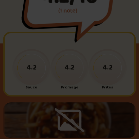
(1 note)
Foire aux questions
Me connecter
4.2
4.2
4.2
Sauce
Fromage
Frites