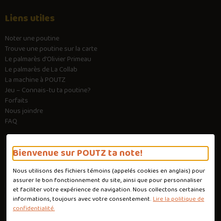
Liens utiles
Noter une poutine
Trouve une poutine sur la carte
Le palmarès d’Olivier Primeau
Le palmarès de La Collab
La machine à POUTZ
Jeu – Connais-tu ta poutine?
Forfaits
Nous joindre
FAQ
Bienvenue sur POUTZ ta note!
Nous utilisons des fichiers témoins (appelés
cookies
en anglais) pour
Conditions d'utilisation
assurer le bon fonctionnement du site, ainsi que pour personnaliser
Politique de confidentialité
et faciliter votre expérience de navigation. Nous collectons certaines
Personnaliser les cookies
informations, toujours avec votre consentement.
Lire la politique de
Conception :
Ekloweb
confidentialité.