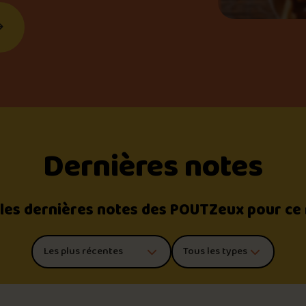
Dernières notes
 les dernières notes des POUTZeux pour ce
Trier les commentaires
Filtrer par type de poutine