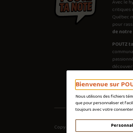
Avec le
h
critiques 
Québec mé
pour ras
de notre 
POUTZ ta
communau
passionné
découvert
plus just
importanc
Bienvenue sur POU
poutines 
Nous utilisons des fichiers té
que pour personnaliser et faci
toujours avec votre consente
Personnal
Copyright © 2026
Co