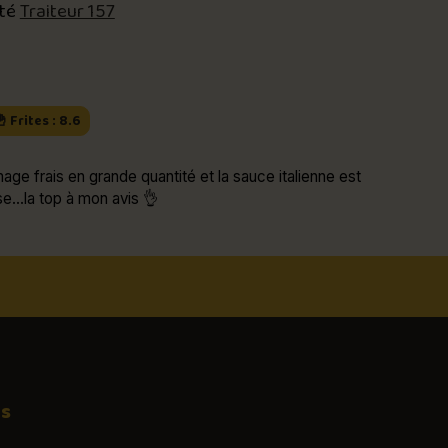
oté
Traiteur 157
 Frites : 8.6
mage frais en grande quantité et la sauce italienne est
e...la top à mon avis 👌
os