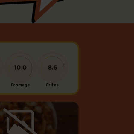
meau
ne?
10.0
8.6
Fromage
Frites