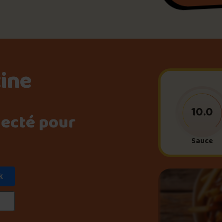
Le palmarès d’Olivier Pri
Jeu – Connais-tu ta pouti
tine
Forfaits
10.0
necté pour
Foire aux questions
Sauce
k
Me connecter