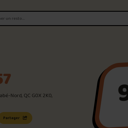
T'es un vrai
amateur de poutine?
Connecte-toi
pour POUTZ ta no
Noter une poutine!
57
Trouve une POUTZ sur la 
abé-Nord, QC G0X 2K0,
Palmarès des meilleures 
s une nouvelle fenêtre)
 lien s’ouvrira dans une nouvelle fenêtre)
Partager