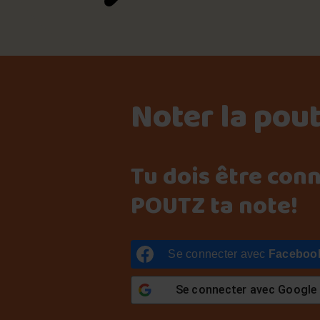
Noter la pou
Tu dois être con
POUTZ ta note!
Se connecter avec
Faceboo
Se connecter avec
Google