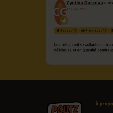
Cynthia Garceau
a n
CG
17 août 2025
🍯 Sauce : 10
🧀 Fromage : 10

Les frites sont excellentes.....fro
délicieuse et en quantité généreus
À prop