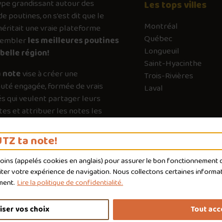
ype
grandissant autour des
Les tops villes
de poutines, on s’est dit que le
Montréal
ritait une vraie plateforme
Québec
sembler
les meilleures poutines
Longueuil
belle région!
Saint-Hyacinthe
 note
vise à créer une
Trois-Rivières
té engagée, formée de vrais
Laval
s qui veulent partager leurs
es et attribuer les notes les
es possible. Chaque vote a son
e pour guider les autres vers les
TZ ta note!
qui valent vraiment le détour.
moins (appelés
cookies
en anglais) pour assurer le bon fonctionnement du
liter votre expérience de navigation. Nous collectons certaines informat
ment.
Lire la politique de confidentialité.
iser vos choix
Tout acc
nditions d'utilisation
Politique de confidentialité
Personnaliser 