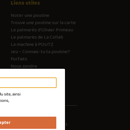
Liens utiles
Noter une poutine
Trouve une poutine sur la carte
Le palmarès d’Olivier Primeau
Le palmarès de La Collab
La machine à POUTZ
Jeu – Connais-tu ta poutine?
Forfaits
Nous joindre
FAQ
 site, ainsi
ions,
epter
les cookies
Conception :
Ekloweb