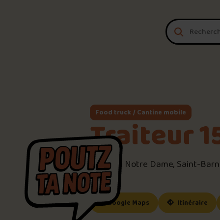
Aller au contenu
Food truck / Cantine mobile
Traiteur 1
840 Rue Notre Dame, Saint-Barn
Canada
(ce lien s’ouvrira dan
(ce
Google Maps
Itinéraire