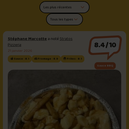
Trier les commentaires
Filtrer par type de poutine
Stéphane Marcotte
a noté
Stratos
8.4/10
Pizzeria
21 janvier 2026
🍯 Sauce : 8.1
🧀 Fromage : 8.9
🍟 Frites : 8.1
Sauce BBQ