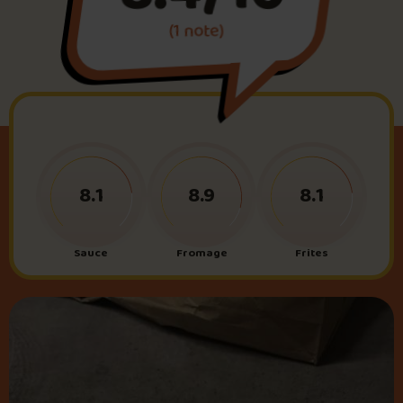
(1 note)
Foire aux questions
Me connecter
8.1
8.9
8.1
Sauce
Fromage
Frites